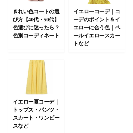
向
け
きれい色コートの選
イエローコーデ｜コ
の
び方【40代・50代】
ーデのポイント＆イ
ラ
色選びに迷ったら？
エローに合う色｜ペ
イ
フ
色別コーディネート
ールイエロースカー
ス
トなど
タ
イ
ル
メ
デ
ィ
ア
で
す
イエロー夏コーデ｜
。
トップス・パンツ・
フ
スカート・ワンピー
ァ
ッ
スなど
シ