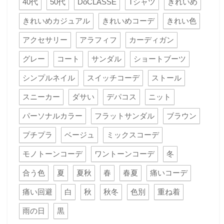
40代
50代
DoCLASSE
Tシャツ
きれいめ
きれいめカジュアル
きれいめコーデ
きれい色
アクセサリー
アラフィフ
カーディガン
グレー
コート
サンダル
ショートブーツ
シンプルネイル
スイッチコーデ
ストール
スニーカー
ダサい
デパコス
ニット
パーソナルカラー
フラットサンダル
ブラウン
プチプラ
ベージュ
ミックスコーデ
モノトーンコーデ
ワントーンコーデ
冬
合う色
夏
夏秋
春
春夏
痛いコーデ
痛い回避
白
秋
秋冬
色別
重ね着
雨の日
黒