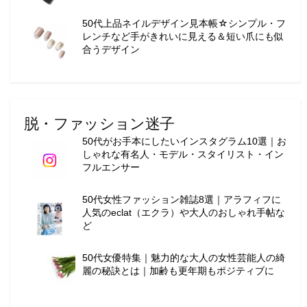
ー
テ
50代上品ネイルデザイン見本帳☆シンプル・フ
レンチなど手がきれいに見える＆短い爪にも似
ィ
合うデザイン
ー
情
報
を
お
脱・ファッション迷子
届
50代がお手本にしたいインスタグラム10選｜お
け
しゃれな有名人・モデル・スタイリスト・イン
し
フルエンサー
ま
す
50代女性ファッション雑誌8選｜アラフィフに
。
人気のeclat（エクラ）や大人のおしゃれ手帖な
ど
50代女優特集｜魅力的な大人の女性芸能人の綺
麗の秘訣とは｜加齢も更年期もポジティブに