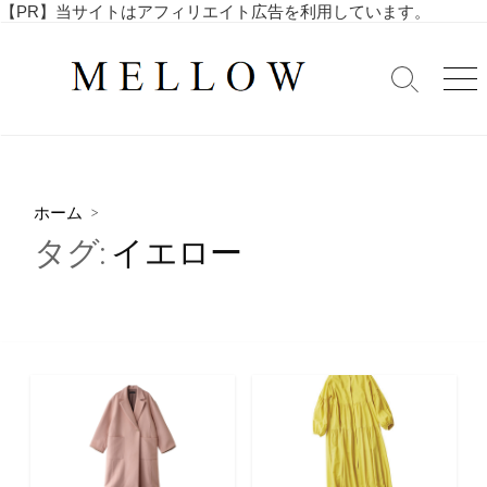
コ
【PR】当サイトはアフィリエイト広告を利用しています。
毎
ン
日
テ
を
検
メ
ン
索
ニ
楽
ツ
切
ュ
し
へ
り
ー
む
替
ス
4
え
キ
0
ホーム
>
ッ
代
タグ:
イエロー
・
プ
5
0
代
の
ア
ラ
フ
ィ
フ