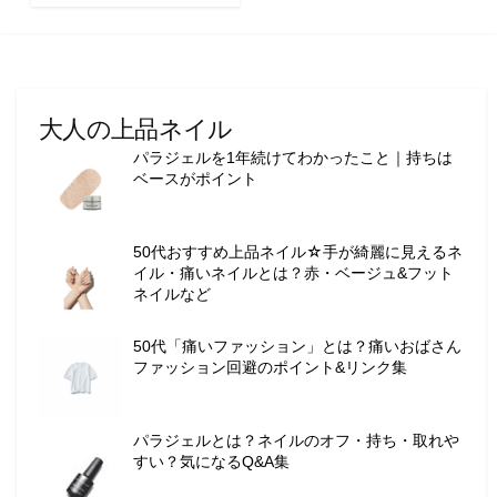
ョ
ン
・
メ
イ
大人の上品ネイル
ク
パラジェルを1年続けてわかったこと｜持ちは
・
ベースがポイント
ネ
イ
ル
50代おすすめ上品ネイル☆手が綺麗に見えるネ
・
イル・痛いネイルとは？赤・ベージュ&フット
ヘ
ネイルなど
ア
ス
50代「痛いファッション」とは？痛いおばさん
タ
ファッション回避のポイント&リンク集
イ
ル
・
パラジェルとは？ネイルのオフ・持ち・取れや
ビ
すい？気になるQ&A集
ュ