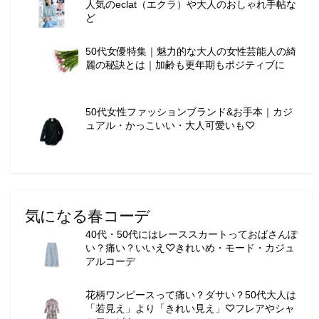
人気のeclat（エクラ）や大人のおしゃれ手帖な
ー
ど
テ
ィ
50代女優特集｜魅力的な大人の女性芸能人の綺
ー
麗の秘訣とは｜加齢も更年期もポジティブに
情
報
を
50代女性ファッションブランド&お手本｜カジ
お
ュアル・かっこいい・大人可愛いも♡
届
け
し
ま
す
。
気になる春コーデ
40代・50代にはレーススカートっておばさんぽ
い？痛い？いいえ♡きれいめ・モード・カジュ
アルコーデ
花柄ワンピースって痛い？ダサい？50代大人は
「若見え」より「きれい見え」♡フレアやシャ