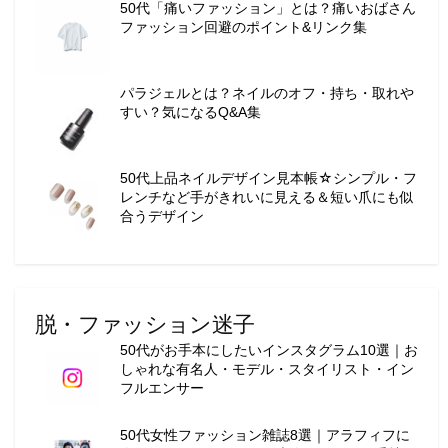
50代「痛いファッション」とは？痛いおばさん
ョ
ファッション回避のポイント&リンク集
ン
・
メ
パラジェルとは？ネイルのオフ・持ち・取れや
イ
すい？気になるQ&A集
ク
・
ネ
50代上品ネイルデザイン見本帳☆シンプル・フ
イ
レンチなど手がきれいに見える＆短い爪にも似
ル
合うデザイン
・
ヘ
ア
ス
脱・ファッション迷子
タ
イ
50代がお手本にしたいインスタグラム10選｜お
しゃれな有名人・モデル・スタイリスト・イン
ル
フルエンサー
・
ビ
50代女性ファッション雑誌8選｜アラフィフに
ュ