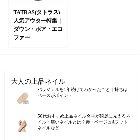
向
け
TATRAS(タトラス)
の
人気アウター特集｜
ラ
ダウン・ボア・エコ
イ
フ
ファー
ス
タ
イ
ル
メ
デ
大人の上品ネイル
ィ
パラジェルを1年続けてわかったこと｜持ちは
ア
ベースがポイント
で
す
。
50代おすすめ上品ネイル☆手が綺麗に見えるネ
フ
イル・痛いネイルとは？赤・ベージュ&フット
ァ
ネイルなど
ッ
シ