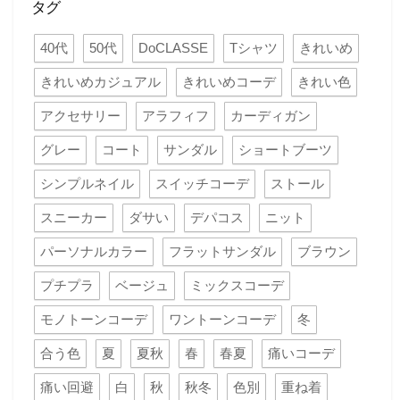
タグ
40代
50代
DoCLASSE
Tシャツ
きれいめ
きれいめカジュアル
きれいめコーデ
きれい色
アクセサリー
アラフィフ
カーディガン
グレー
コート
サンダル
ショートブーツ
シンプルネイル
スイッチコーデ
ストール
スニーカー
ダサい
デパコス
ニット
パーソナルカラー
フラットサンダル
ブラウン
プチプラ
ベージュ
ミックスコーデ
モノトーンコーデ
ワントーンコーデ
冬
合う色
夏
夏秋
春
春夏
痛いコーデ
痛い回避
白
秋
秋冬
色別
重ね着