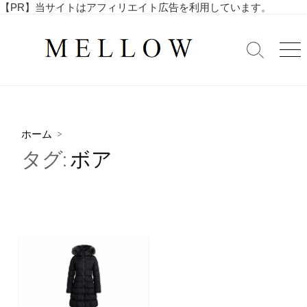
コ
【PR】当サイトはアフィリエイト広告を利用しています。
毎
ン
日
テ
を
検
メ
ン
索
ニ
楽
ツ
切
ュ
し
へ
り
ー
む
替
ス
4
え
キ
0
ホーム
>
ッ
代
タグ:
ボア
・
プ
5
0
代
の
ア
ラ
フ
ィ
フ