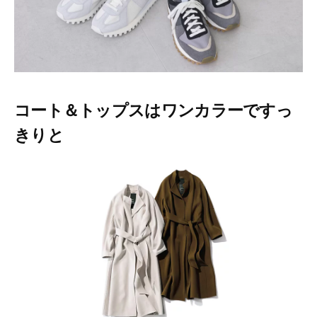
ー
テ
ィ
ー
情
報
を
コート＆トップスはワンカラーですっ
お
届
きりと
け
し
ま
す
。