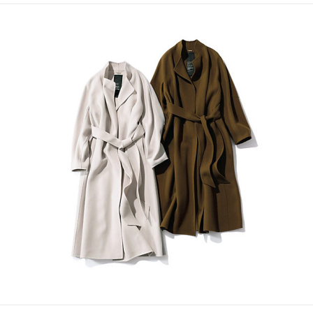
終
テ
向
更
ゴ
け
新
リ
の
日
ー
ラ
イ
フ
ス
タ
イ
ル
メ
デ
ィ
ア
で
す
。
フ
ァ
ッ
シ