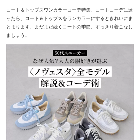
ョ
コート＆トップスワンカラーコーデ特集。コートコーデに迷
ン
ったら、コート＆トップスをワンカラーにするときれいにま
・
メ
とまります。まだまだ続くコートの季節、すっきり着こなし
イ
ましょう。
ク
・
ネ
イ
ル
・
ヘ
ア
ス
タ
イ
ル
・
ビ
ュ