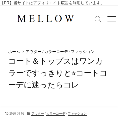
コ
【PR】当サイトはアフィリエイト広告を利用しています。
毎
ン
日
テ
を
検
メ
ン
索
ニ
楽
ツ
切
ュ
し
へ
り
ー
む
替
ス
4
え
キ
0
ホーム
>
アウター
/
カラーコーデ
/
ファッション
ッ
代
コート＆トップスはワンカ
・
プ
5
ラーですっきりと⭐︎コートコ
0
代
ーデに迷ったらコレ
の
ア
ラ
フ
ィ
フ
最
カ
2026-08-02
アウター
/
カラーコーデ
/
ファッション