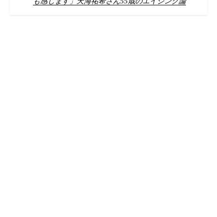
も感じます」天海祐希さん55歳のエイジング論