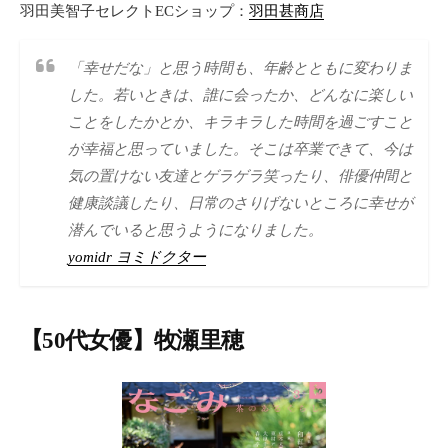
羽田美智子セレクトECショップ：
羽田甚商店
「幸せだな」と思う時間も、年齢とともに変わりま
した。若いときは、誰に会ったか、どんなに楽しい
ことをしたかとか、キラキラした時間を過ごすこと
が幸福と思っていました。そこは卒業できて、今は
気の置けない友達とゲラゲラ笑ったり、俳優仲間と
健康談議したり、日常のさりげないところに幸せが
潜んでいると思うようになりました。
yomidr ヨミドクター
【50代女優】牧瀬里穂