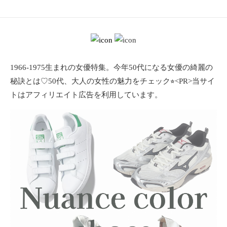
ョ
ン
・
メ
イ
ク
1966-1975生まれの女優特集。今年50代になる女優の綺麗の
・
秘訣とは♡50代、大人の女性の魅力をチェック⭐︎<PR>当サイ
ネ
トはアフィリエイト広告を利用しています。
イ
ル
・
ヘ
ア
ス
タ
イ
ル
・
ビ
ュ