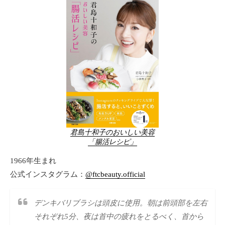
君島十和子のおいしい美容
「腸活レシピ」
1966年生まれ
公式インスタグラム：
@ftcbeauty.official
デンキバリブラシは頭皮に使用。朝は前頭部を左右
それぞれ5分、夜は首中の疲れをとるべく、首から