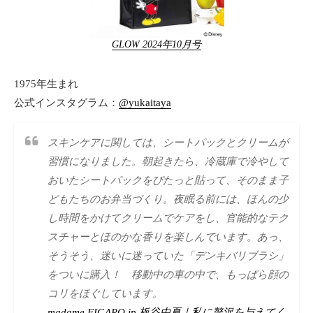
GLOW 2024年10月号
1975年生まれ
公式インスタグラム：
@yukaitaya
スキンケアに関しては、シートパックとクリームが
習慣になりました。朝起きたら、冷蔵庫で冷やして
おいたシートパックをぴたっと貼って、そのまま子
どもたちのお弁当づくり。夜眠る前には、ほんの少
し時間をかけてクリームでケアをし、官能的なテク
スチャーとほのかな香りを楽しんでいます。あっ、
そうそう、迷いに迷っていた「デンキバリブラシ」
をついに購入！ 移動中の車の中で、もっぱら顔の
コリをほぐしています。
madame FIGARO.jp 板谷由夏｜私に贅沢を与えてく