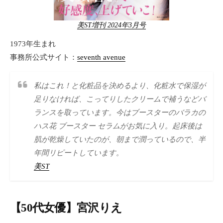
美ST増刊 2024年3月号
1973年生まれ
事務所公式サイト：
seventh avenue
私はこれ！と化粧品を決めるより、化粧水で保湿が
足りなければ、こってりしたクリームで補うなどバ
ランスを取っています。今はブースターのバラカの
ハス花 ブースター セラムがお気に入り。起床後は
肌が乾燥していたのが、朝まで潤っているので、半
年間リピートしています。
美ST
【50代女優】宮沢りえ