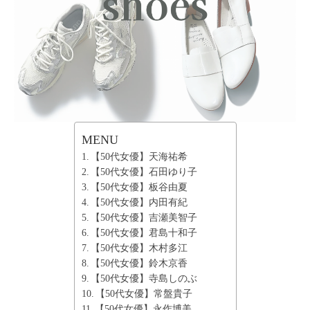
ー
テ
ィ
ー
情
報
を
お
届
MENU
け
【50代女優】天海祐希
し
【50代女優】石田ゆり子
ま
【50代女優】板谷由夏
す
【50代女優】内田有紀
。
【50代女優】吉瀬美智子
【50代女優】君島十和子
【50代女優】木村多江
【50代女優】鈴木京香
【50代女優】寺島しのぶ
【50代女優】常盤貴子
【50代女優】永作博美