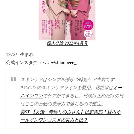
婦人公論 2022年4月号
1972年生まれ
公式インスタグラム：
＠shinobeee_
スキンケアはシンプル派かつ時短ケア主義です
P.G.C.D.のスキンケアラインを愛用。化粧水は
オー
ルインワン
でケアができるし、日焼け止めだけの日
はここの石鹸の洗浄力で落ちるので重宝。
美ST 【女優・寺島しのぶさん】は超美肌！愛用オ
ールインワンコスメの実力とは？