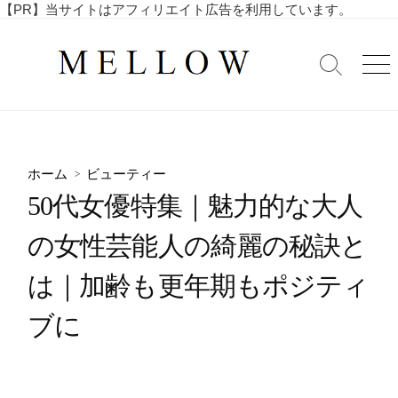
コ
【PR】当サイトはアフィリエイト広告を利用しています。
毎
ン
日
テ
を
検
メ
ン
索
ニ
楽
ツ
切
ュ
し
へ
り
ー
む
替
ス
4
え
キ
0
ホーム
>
ビューティー
ッ
代
50代女優特集｜魅力的な大人
・
プ
5
の女性芸能人の綺麗の秘訣と
0
代
は｜加齢も更年期もポジティ
の
ア
ブに
ラ
フ
ィ
フ