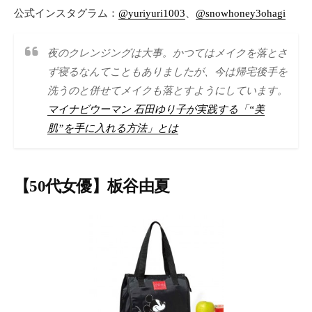
公式インスタグラム：
@yuriyuri1003
、
@snowhoney3ohagi
夜のクレンジングは大事。かつてはメイクを落とさ
ず寝るなんてこともありましたが、今は帰宅後手を
洗うのと併せてメイクも落とすようにしています。
マイナビウーマン 石田ゆり子が実践する「“美
肌”を手に入れる方法」とは
【50代女優】板谷由夏