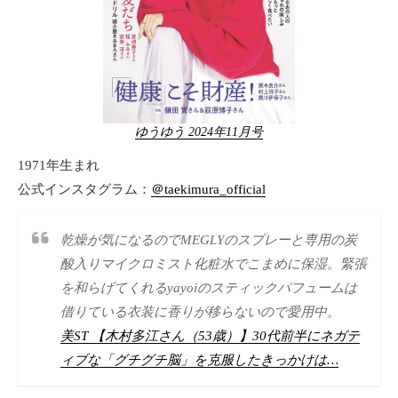
ゆうゆう 2024年11月号
1971年生まれ
公式インスタグラム：
＠taekimura_official
乾燥が気になるのでMEGLYのスプレーと専用の炭
酸入りマイクロミスト化粧水でこまめに保湿。緊張
を和らげてくれるyayoiのスティックパフュームは
借りている衣装に香りが移らないので愛用中。
美ST 【木村多江さん（53歳）】30代前半にネガテ
ィブな「グチグチ脳」を克服したきっかけは…