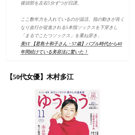
後頭部を左右5分ずつが日課。
ここ数年力を入れているのが温活。指の動きが良く
なり血行が促進される5本指ソックスを下穿きし
「まるでこたつソックス」を重ね穿き。
美ST 【君島十和子さん・57歳】バブル時代から40
年間続けている美容法に驚いた！
【50代女優】木村多江