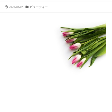
向
け
最
カ
2026-08-02
ビューティー
終
テ
の
更
ゴ
ラ
新
リ
イ
日
ー
フ
ス
タ
イ
ル
メ
デ
ィ
ア
で
す
。
フ
ァ
ッ
シ