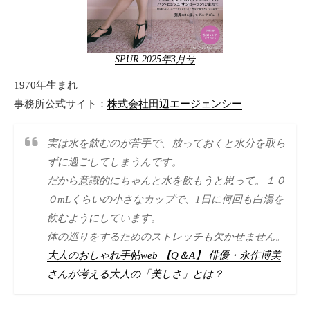
SPUR 2025年3月号
1970年生まれ
事務所公式サイト：
株式会社田辺エージェンシー
実は水を飲むのが苦手で、放っておくと水分を取ら
ずに過ごしてしまうんです。
だから意識的にちゃんと水を飲もうと思って。１０
０mLくらいの小さなカップで、1日に何回も白湯を
飲むようにしています。
体の巡りをするためのストレッチも欠かせません。
大人のおしゃれ手帖web 【Q＆A】 俳優・永作博美
さんが考える大人の「美しさ」とは？