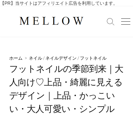
コ
【PR】当サイトはアフィリエイト広告を利用しています。
毎
ン
日
テ
を
検
メ
ン
索
ニ
楽
ツ
切
ュ
し
へ
り
ー
む
替
ス
4
え
キ
0
ホーム
>
ネイル
/
ネイルデザイン
/
フットネイル
ッ
代
フットネイルの季節到来｜大
・
プ
5
人向け♡上品・綺麗に見える
0
代
デザイン｜上品・かっこい
の
ア
い・大人可愛い・シンプル
ラ
フ
ィ
フ