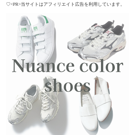
ー
♡<PR>当サイトはアフィリエイト広告を利用しています。
テ
ィ
ー
情
報
を
お
届
け
し
ま
す
。