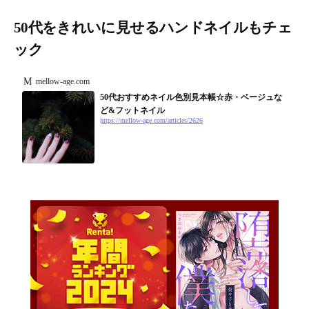
50代をきれいに見せるハンドネイルもチェ
ック
mellow-age.com
50代おすすめネイル色別見本帳☆赤・ベージュな
ど&フットネイル
https://mellow-age.com/articles/2626