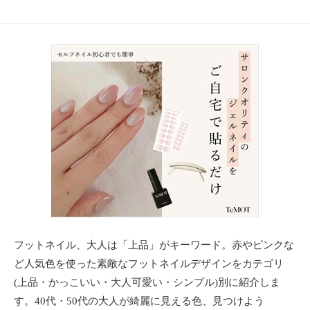
ョ
ン
・
メ
イ
ク
・
ネ
イ
ル
・
ヘ
ア
ス
タ
イ
フットネイル、大人は「上品」がキーワード。赤やピンクな
ル
ど人気色を使った素敵なフットネイルデザインをカテゴリ
・
(上品・かっこいい・大人可愛い・シンプル)別に紹介しま
ビ
す。40代・50代の大人が綺麗に見える色、見つけよう
ュ