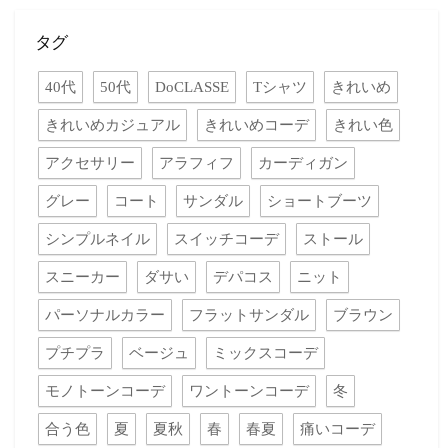
タグ
40代
50代
DoCLASSE
Tシャツ
きれいめ
きれいめカジュアル
きれいめコーデ
きれい色
アクセサリー
アラフィフ
カーディガン
グレー
コート
サンダル
ショートブーツ
シンプルネイル
スイッチコーデ
ストール
スニーカー
ダサい
デパコス
ニット
パーソナルカラー
フラットサンダル
ブラウン
プチプラ
ベージュ
ミックスコーデ
モノトーンコーデ
ワントーンコーデ
冬
合う色
夏
夏秋
春
春夏
痛いコーデ