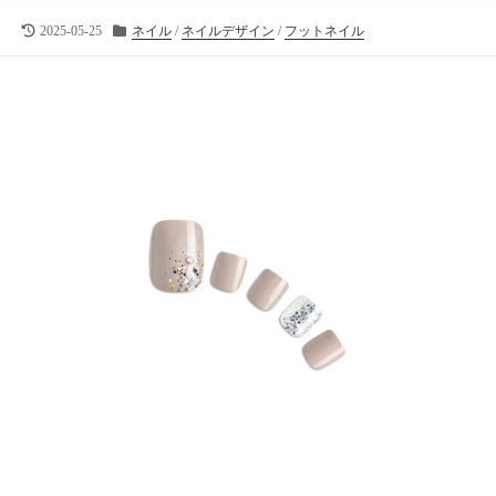
向
け
最
カ
2025-05-25
ネイル
/
ネイルデザイン
/
フットネイル
終
テ
の
更
ゴ
ラ
新
リ
イ
日
ー
フ
ス
タ
イ
ル
メ
デ
ィ
ア
で
す
。
フ
ァ
ッ
シ