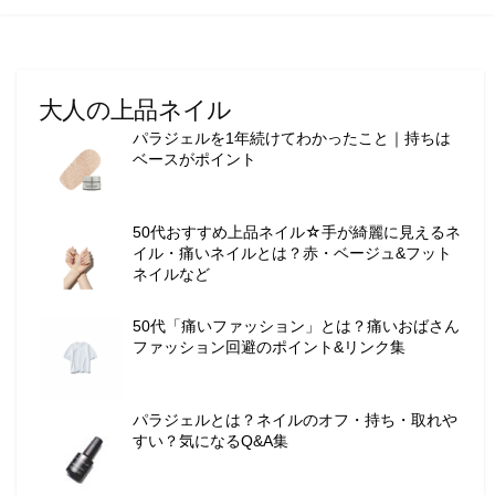
向
け
の
ラ
イ
大人の上品ネイル
フ
パラジェルを1年続けてわかったこと｜持ちは
ス
ベースがポイント
タ
イ
ル
50代おすすめ上品ネイル☆手が綺麗に見えるネ
メ
イル・痛いネイルとは？赤・ベージュ&フット
デ
ネイルなど
ィ
ア
50代「痛いファッション」とは？痛いおばさん
で
ファッション回避のポイント&リンク集
す
。
フ
パラジェルとは？ネイルのオフ・持ち・取れや
すい？気になるQ&A集
ァ
ッ
シ