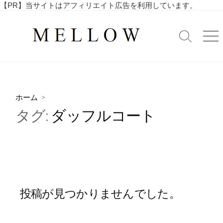
コ
【PR】当サイトはアフィリエイト広告を利用しています。
毎
ン
日
テ
を
検
メ
ン
索
ニ
楽
ツ
切
ュ
し
へ
り
ー
む
替
ス
4
え
キ
0
ホーム
>
ッ
代
タグ:
ダッフルコート
・
プ
5
0
代
の
ア
ラ
投稿が見つかりませんでした。
フ
ィ
フ