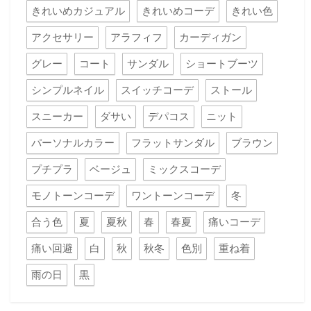
きれいめカジュアル
きれいめコーデ
きれい色
アクセサリー
アラフィフ
カーディガン
グレー
コート
サンダル
ショートブーツ
シンプルネイル
スイッチコーデ
ストール
スニーカー
ダサい
デパコス
ニット
パーソナルカラー
フラットサンダル
ブラウン
プチプラ
ベージュ
ミックスコーデ
モノトーンコーデ
ワントーンコーデ
冬
合う色
夏
夏秋
春
春夏
痛いコーデ
痛い回避
白
秋
秋冬
色別
重ね着
雨の日
黒