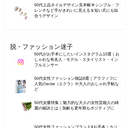
50代上品ネイルデザイン見本帳☆シンプル・フ
ョ
レンチなど手がきれいに見える＆短い爪にも似
ン
合うデザイン
・
メ
イ
ク
・
脱・ファッション迷子
ネ
50代がお手本にしたいインスタグラム10選｜お
イ
しゃれな有名人・モデル・スタイリスト・イン
ル
フルエンサー
・
ヘ
50代女性ファッション雑誌8選｜アラフィフに
ア
人気のeclat（エクラ）や大人のおしゃれ手帖な
ス
ど
タ
イ
50代女優特集｜魅力的な大人の女性芸能人の綺
ル
麗の秘訣とは｜加齢も更年期もポジティブに
・
ビ
ュ
50代女性ファッションブランド&お手本｜カジ