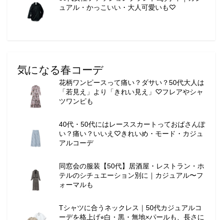
ー
ュアル・かっこいい・大人可愛いも♡
テ
ィ
ー
情
報
気になる春コーデ
を
お
花柄ワンピースって痛い？ダサい？50代大人は
届
「若見え」より「きれい見え」♡フレアやシャ
ツワンピも
け
し
ま
40代・50代にはレーススカートっておばさんぽ
い？痛い？いいえ♡きれいめ・モード・カジュ
す
アルコーデ
。
同窓会の服装【50代】居酒屋・レストラン・ホ
テルのシチュエーション別に｜カジュアル〜フ
ォーマルも
Tシャツに合うネックレス｜50代カジュアルコ
ーデを格上げ⭐︎白・黒・無地×パールも、長さに