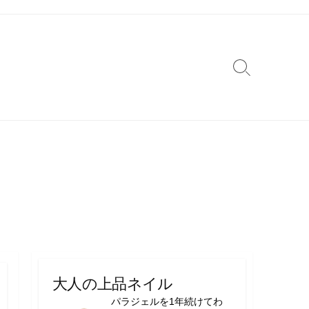
検
索
切
り
替
え
大人の上品ネイル
パラジェルを1年続けてわ