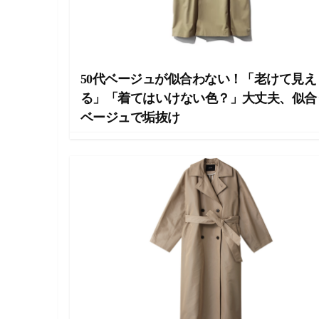
・
ネ
イ
ル
・
ヘ
50代ベージュが似合わない！「老けて見え
ア
る」「着てはいけない色？」大丈夫、似合
ス
タ
ベージュで垢抜け
イ
ル
・
ビ
ュ
ー
テ
ィ
ー
情
報
を
お
届
け