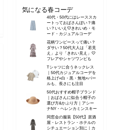
気になる春コーデ
40代・50代にはレーススカ
ートっておばさんぽい？痛
い？いいえ♡きれいめ・モ
ード・カジュアルコーデ
花柄ワンピースって痛い？
ダサい？50代大人は「若見
え」より「きれい見え」♡
フレアやシャツワンピも
Tシャツに合うネックレス
｜50代カジュアルコーデを
格上げ⭐︎白・黒・無地×パー
ルも、長さにも注目
50代おすすめ帽子ブランド
｜おばさんに似合う帽子の
選び方&かぶり方｜アシー
ナNY・ヘレンカミンスキー
同窓会の服装【50代】居酒
屋・レストラン・ホテルの
シチュエーション別に｜カ