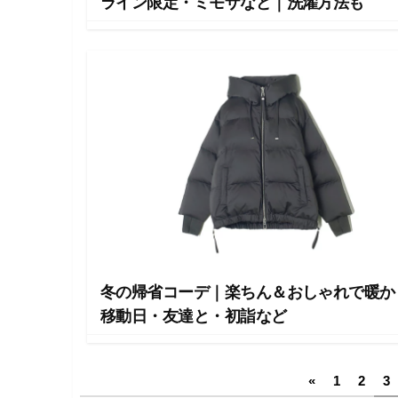
ライン限定・ミモザなど｜洗濯方法も
冬の帰省コーデ｜楽ちん＆おしゃれで暖かく
移動日・友達と・初詣など
投
«
1
2
3