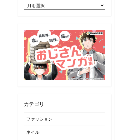
月
別
記
事
一
覧
カテゴリ
ファッション
ネイル