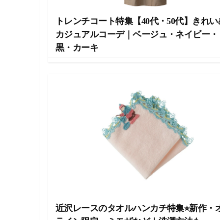
し
ま
トレンチコート特集【40代・50代】きれい
す
カジュアルコーデ｜ベージュ・ネイビー・
。
黒・カーキ
近沢レースのタオルハンカチ特集⭐︎新作・