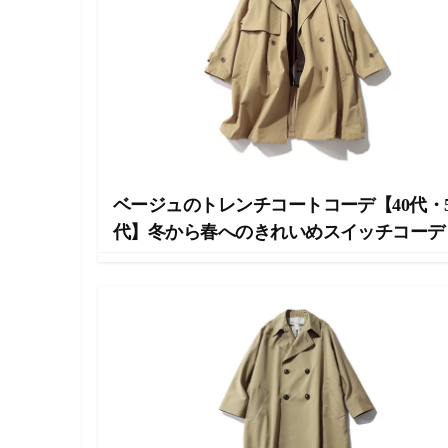
ラ
イ
フ
ス
タ
イ
ル
メ
デ
ィ
ア
ベージュのトレンチコートコーデ【40代・5
で
す
代】冬から春へのきれいめスイッチコーデ
。
フ
ァ
ッ
シ
ョ
ン
・
メ
イ
ク