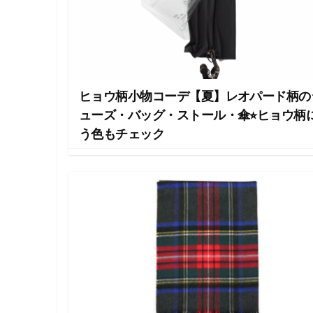
・
ネ
イ
ル
・
ヘ
ア
ヒョウ柄小物コーデ【夏】レオパード柄の
ス
タ
ューズ・バッグ・ストール・傘⭐︎ヒョウ柄
イ
う色もチェック
ル
・
ビ
ュ
ー
テ
ィ
ー
情
報
を
お
届
け