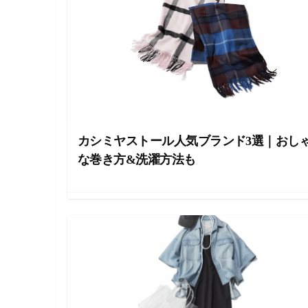
ラ
イ
フ
ス
タ
イ
ル
メ
デ
ィ
ア
カシミヤストール人気ブランド3選｜おし
で
す
な巻き方&洗濯方法も
。
フ
ァ
ッ
シ
ョ
ン
・
メ
イ
ク