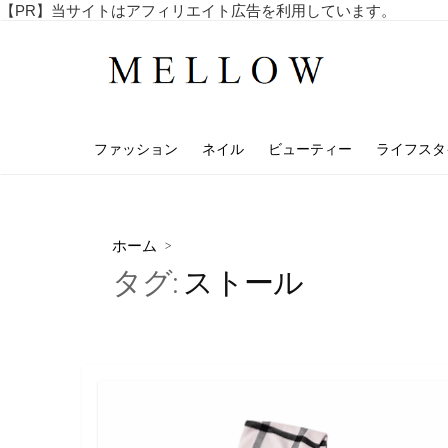
コ
【PR】当サイトはアフィリエイト広告を利用しています。
毎
ン
日
テ
を
ン
楽
し
ツ
む
へ
4
ファッション
ネイル
ビューティー
ライフスタ
ス
0
代
キ
・
ッ
5
プ
0
ホーム
>
代
タグ:
ストール
の
ア
ラ
フ
ィ
フ
向
け
の