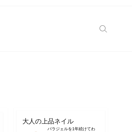
検
索
切
り
替
え
大人の上品ネイル
パラジェルを1年続けてわ