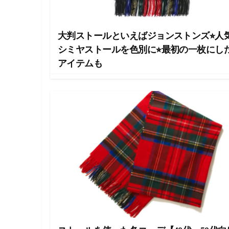
し
ま
す
大判ストールといえばジョンストンズ⭐︎人
。
シミヤストールを色別に⭐︎最初の一枚にし
アイテムも