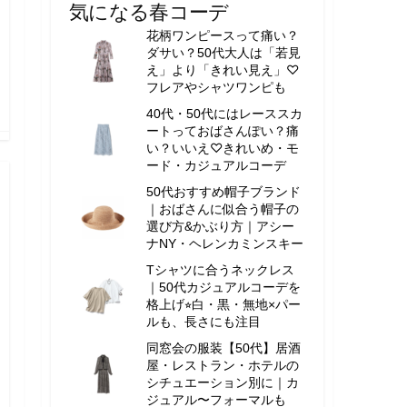
気になる春コーデ
花柄ワンピースって痛い？
ダサい？50代大人は「若見
え」より「きれい見え」♡
フレアやシャツワンピも
40代・50代にはレーススカ
ートっておばさんぽい？痛
い？いいえ♡きれいめ・モ
ード・カジュアルコーデ
50代おすすめ帽子ブランド
｜おばさんに似合う帽子の
選び方&かぶり方｜アシー
ナNY・ヘレンカミンスキー
Tシャツに合うネックレス
｜50代カジュアルコーデを
格上げ⭐︎白・黒・無地×パー
ルも、長さにも注目
同窓会の服装【50代】居酒
屋・レストラン・ホテルの
シチュエーション別に｜カ
ジュアル〜フォーマルも