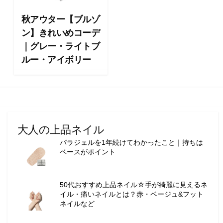
向
け
秋アウター【ブルゾ
の
ン】きれいめコーデ
ラ
｜グレー・ライトブ
イ
フ
ルー・アイボリー
ス
タ
イ
ル
メ
デ
大人の上品ネイル
ィ
パラジェルを1年続けてわかったこと｜持ちは
ア
ベースがポイント
で
す
。
50代おすすめ上品ネイル☆手が綺麗に見えるネ
フ
イル・痛いネイルとは？赤・ベージュ&フット
ァ
ネイルなど
ッ
シ