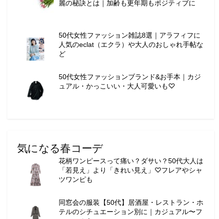
麗の秘訣とは｜加齢も更年期もポジティブに
ー
テ
ィ
50代女性ファッション雑誌8選｜アラフィフに
ー
人気のeclat（エクラ）や大人のおしゃれ手帖な
情
ど
報
を
50代女性ファッションブランド&お手本｜カジ
お
ュアル・かっこいい・大人可愛いも♡
届
け
し
ま
す
。
気になる春コーデ
花柄ワンピースって痛い？ダサい？50代大人は
「若見え」より「きれい見え」♡フレアやシャ
ツワンピも
同窓会の服装【50代】居酒屋・レストラン・ホ
テルのシチュエーション別に｜カジュアル〜フ