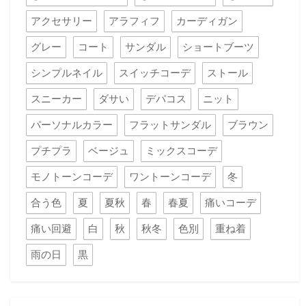
アクセサリー
アラフィフ
カーディガン
グレー
コート
サンダル
ショートブーツ
シンプルネイル
スイッチコーデ
ストール
スニーカー
ダサい
デパコス
ニット
パーソナルカラー
フラットサンダル
ブラウン
プチプラ
ベージュ
ミックスコーデ
モノトーンコーデ
ワントーンコーデ
冬
合う色
夏
夏秋
春
春夏
痛いコーデ
痛い回避
白
秋
秋冬
色別
重ね着
雨の日
黒