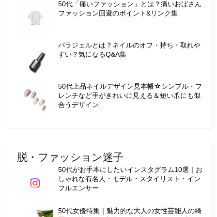
50代「痛いファッション」とは？痛いおばさん
ョ
ファッション回避のポイント&リンク集
ン
・
メ
パラジェルとは？ネイルのオフ・持ち・取れや
イ
すい？気になるQ&A集
ク
・
ネ
50代上品ネイルデザイン見本帳☆シンプル・フ
イ
レンチなど手がきれいに見える＆短い爪にも似
ル
合うデザイン
・
ヘ
ア
ス
脱・ファッション迷子
タ
イ
50代がお手本にしたいインスタグラム10選｜お
しゃれな有名人・モデル・スタイリスト・イン
ル
フルエンサー
・
ビ
50代女優特集｜魅力的な大人の女性芸能人の綺
ュ