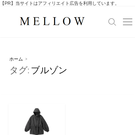
コ
【PR】当サイトはアフィリエイト広告を利用しています。
毎
ン
日
テ
を
検
メ
ン
索
ニ
楽
ツ
切
ュ
し
へ
り
ー
む
替
ス
4
え
キ
0
ホーム
>
ッ
代
タグ:
ブルゾン
・
プ
5
0
代
の
ア
ラ
フ
ィ
フ