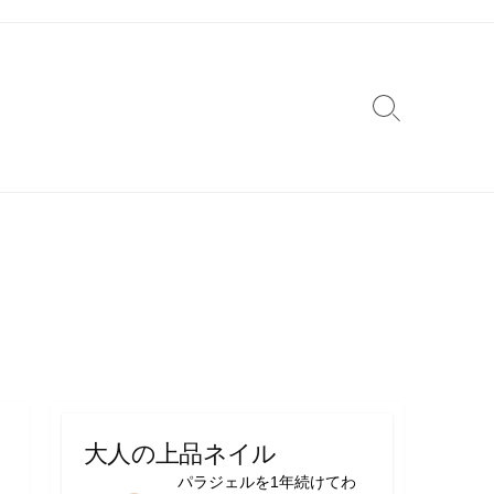
検
索
切
り
替
え
大人の上品ネイル
パラジェルを1年続けてわ