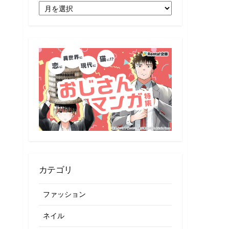
月
別
記
事
一
覧
カテゴリ
ファッション
ネイル