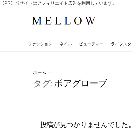
コ
【PR】当サイトはアフィリエイト広告を利用しています。
毎
ン
日
テ
を
ン
楽
し
ツ
む
へ
4
ファッション
ネイル
ビューティー
ライフスタ
ス
0
代
キ
・
ッ
5
プ
0
ホーム
>
代
タグ:
ボアグローブ
の
ア
ラ
フ
ィ
フ
向
け
投稿が見つかりませんでした
の