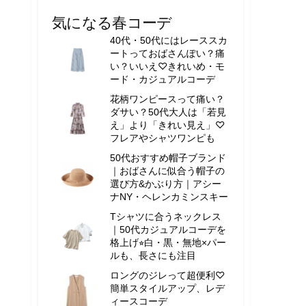
気になる春コーデ
40代・50代にはレーススカ
ートっておばさんぽい？痛
い？いいえ♡きれいめ・モ
ード・カジュアルコーデ
花柄ワンピースって痛い？
ダサい？50代大人は「若見
え」より「きれい見え」♡
フレアやシャツワンピも
50代おすすめ帽子ブランド
｜おばさんに似合う帽子の
選び方&かぶり方｜アシー
ナNY・ヘレンカミンスキー
Tシャツに合うネックレス
｜50代カジュアルコーデを
格上げ⭐︎白・黒・無地×パー
ルも、長さにも注目
ロングのジレって超便利♡
簡単スタイルアップ、レデ
ィースコーデ