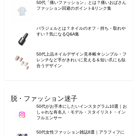
50代「痛いファッション」とは？痛いおばさん
ョ
ファッション回避のポイント&リンク集
ン
・
メ
パラジェルとは？ネイルのオフ・持ち・取れや
イ
すい？気になるQ&A集
ク
・
ネ
50代上品ネイルデザイン見本帳☆シンプル・フ
イ
レンチなど手がきれいに見える＆短い爪にも似
ル
合うデザイン
・
ヘ
ア
ス
脱・ファッション迷子
タ
イ
50代がお手本にしたいインスタグラム10選｜お
しゃれな有名人・モデル・スタイリスト・イン
ル
フルエンサー
・
ビ
50代女性ファッション雑誌8選｜アラフィフに
ュ