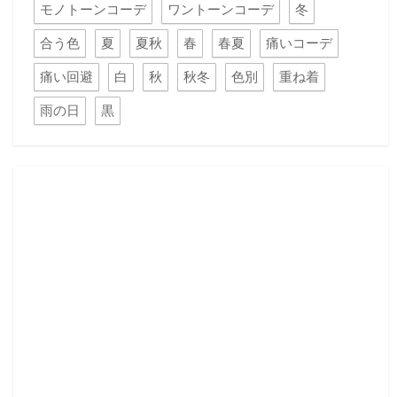
モノトーンコーデ
ワントーンコーデ
冬
合う色
夏
夏秋
春
春夏
痛いコーデ
痛い回避
白
秋
秋冬
色別
重ね着
雨の日
黒