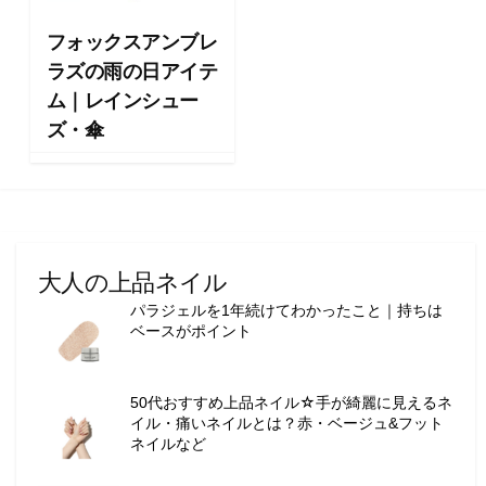
向
け
フォックスアンブレ
の
ラズの雨の日アイテ
ラ
ム｜レインシュー
イ
フ
ズ・傘
ス
タ
イ
ル
メ
デ
大人の上品ネイル
ィ
パラジェルを1年続けてわかったこと｜持ちは
ア
ベースがポイント
で
す
。
50代おすすめ上品ネイル☆手が綺麗に見えるネ
フ
イル・痛いネイルとは？赤・ベージュ&フット
ァ
ネイルなど
ッ
シ