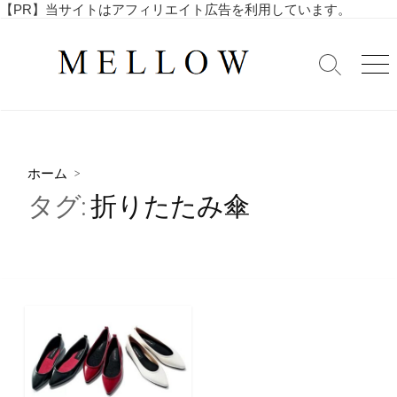
コ
【PR】当サイトはアフィリエイト広告を利用しています。
毎
ン
日
テ
を
検
メ
ン
索
ニ
楽
ツ
切
ュ
し
へ
り
ー
む
替
ス
4
え
キ
0
ホーム
>
ッ
代
タグ:
折りたたみ傘
・
プ
5
0
代
の
ア
ラ
フ
ィ
フ