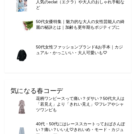
人気のeclat（エクラ）や大人のおしゃれ手帖な
ー
ど
テ
ィ
50代女優特集｜魅力的な大人の女性芸能人の綺
ー
麗の秘訣とは｜加齢も更年期もポジティブに
情
報
を
50代女性ファッションブランド&お手本｜カジ
お
ュアル・かっこいい・大人可愛いも♡
届
け
し
ま
す
。
気になる春コーデ
花柄ワンピースって痛い？ダサい？50代大人は
「若見え」より「きれい見え」♡フレアやシャ
ツワンピも
40代・50代にはレーススカートっておばさんぽ
い？痛い？いいえ♡きれいめ・モード・カジュ