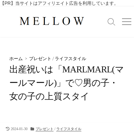
コ
【PR】当サイトはアフィリエイト広告を利用しています。
毎
ン
日
テ
を
検
メ
ン
索
ニ
楽
ツ
切
ュ
し
へ
り
ー
む
替
ス
4
え
キ
0
ホーム
>
プレゼント
/
ライフスタイル
ッ
代
出産祝いは「MARLMARL(マ
・
プ
5
ールマール)」で♡男の子・
0
代
女の子の上質スタイ
の
ア
ラ
フ
ィ
フ
最
カ
2024-01-30
プレゼント
/
ライフスタイル