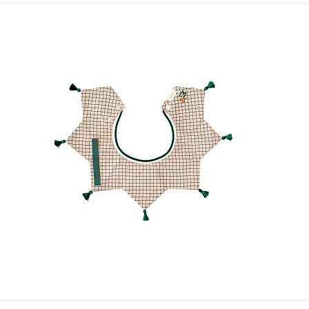
終
テ
向
更
ゴ
け
新
リ
の
日
ー
ラ
イ
フ
ス
タ
イ
ル
メ
デ
ィ
ア
で
す
。
フ
ァ
ッ
シ