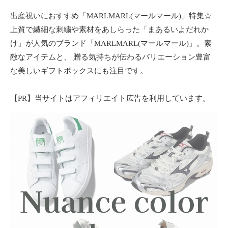
ョ
出産祝いにおすすめ「MARLMARL(マールマール)」特集☆
ン
上質で繊細な刺繍や素材をあしらった「まあるいよだれか
・
メ
け」が人気のブランド「MARLMARL(マールマール)」。素
イ
敵なアイテムと、 贈る気持ちが伝わるバリエーション豊富
ク
な美しいギフトボックスにも注目です。
・
ネ
【PR】当サイトはアフィリエイト広告を利用しています。
イ
ル
・
ヘ
ア
ス
タ
イ
ル
・
ビ
ュ