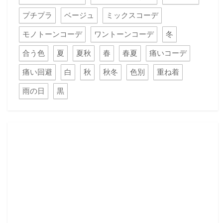
プチプラ
ベージュ
ミックスコーデ
モノトーンコーデ
ワントーンコーデ
冬
合う色
夏
夏秋
春
春夏
痛いコーデ
痛い回避
白
秋
秋冬
色別
重ね着
雨の日
黒