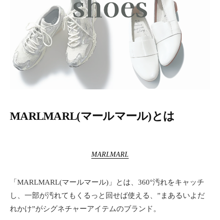
ー
テ
ィ
ー
情
報
を
お
届
け
し
MARLMARL(マールマール)とは
ま
す
。
MARLMARL
「MARLMARL(マールマール)」とは、360°汚れをキャッチ
し、一部が汚れてもくるっと回せば使える、”まあるいよだ
れかけ”がシグネチャーアイテムのブランド。