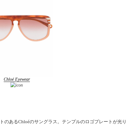
Chloé Eyewear
のあるChloéのサングラス。テンプルのロゴプレートが光り