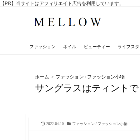
コ
【PR】当サイトはアフィリエイト広告を利用しています。
毎
ン
日
テ
を
ン
楽
し
ツ
む
へ
4
ファッション
ネイル
ビューティー
ライフスタ
ス
0
代
キ
・
ッ
5
プ
0
ホーム
>
ファッション
/
ファッション小物
代
サングラスはティントで
の
ア
ラ
フ
ィ
フ
向
最
カ
2022-04-10
ファッション
/
ファッション小物
け
終
テ
の
更
ゴ