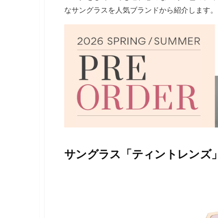
・
なサングラスを人気ブランドから紹介します。
ネ
イ
ル
・
ヘ
ア
ス
タ
イ
ル
・
ビ
ュ
ー
テ
サングラス「ティントレンズ
ィ
ー
情
報
を
お
届
け