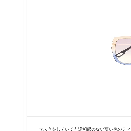
ラ
新
リ
イ
日
ー
フ
ス
タ
イ
ル
メ
デ
ィ
ア
で
す
。
フ
ァ
ッ
シ
ョ
ン
・
メ
イ
ク
マスクをしていても違和感のない薄い色のティ