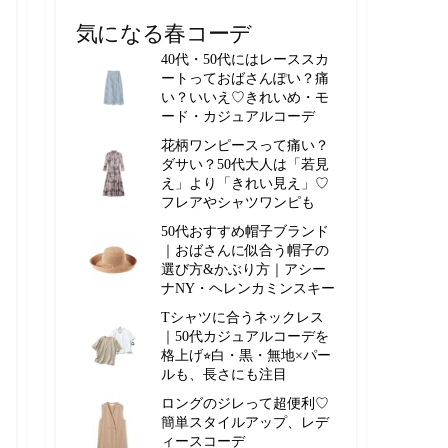
気になる春コーデ
40代・50代にはレーススカ
ートっておばさんぽい？痛
い？いいえ♡きれいめ・モ
ード・カジュアルコーデ
花柄ワンピースって痛い？
ダサい？50代大人は「若見
え」より「きれい見え」♡
フレアやシャツワンピも
50代おすすめ帽子ブランド
｜おばさんに似合う帽子の
選び方&かぶり方｜アシー
ナNY・ヘレンカミンスキー
Tシャツに合うネックレス
｜50代カジュアルコーデを
格上げ⭐︎白・黒・無地×パー
ルも、長さにも注目
ロングのジレって超便利♡
簡単スタイルアップ、レデ
ィースコーデ