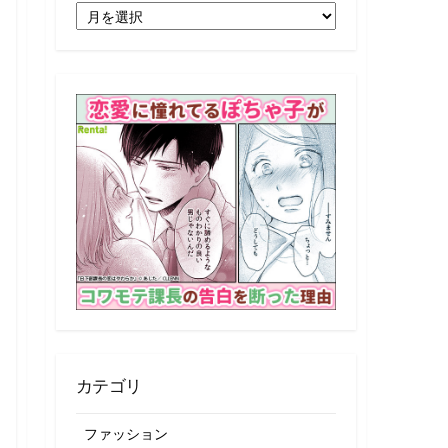
月
別
記
事
一
覧
カテゴリ
ファッション