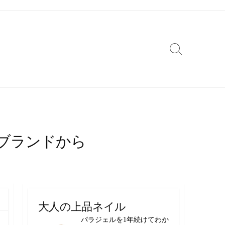
検
索
切
り
替
え
ブランドから
大人の上品ネイル
パラジェルを1年続けてわか