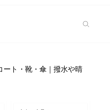
検
索
切
り
替
え
コート・靴・傘｜撥水や晴