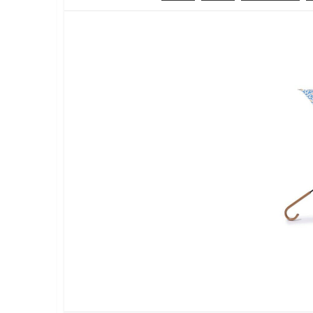
ラ
終
テ
イ
更
ゴ
フ
新
リ
ス
日
ー
タ
イ
ル
メ
デ
ィ
ア
で
す
。
フ
ァ
ッ
シ
ョ
ン
・
メ
イ
ク