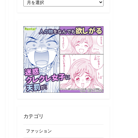
月
別
記
事
一
覧
カテゴリ
ファッション