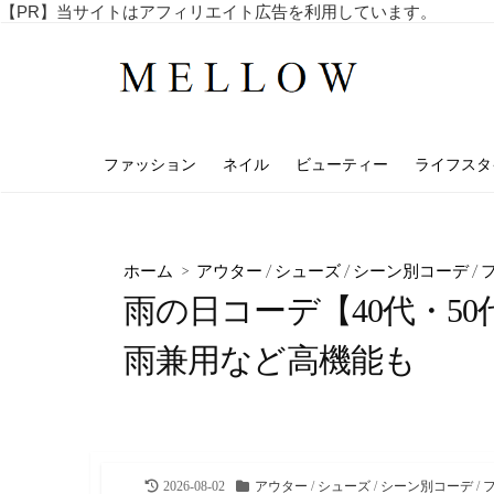
コ
【PR】当サイトはアフィリエイト広告を利用しています。
毎
ン
日
テ
を
ン
楽
し
ツ
む
へ
4
ファッション
ネイル
ビューティー
ライフスタ
ス
0
代
キ
・
ッ
5
プ
0
ホーム
>
アウター
/
シューズ
/
シーン別コーデ
/
代
雨の日コーデ【40代・5
の
ア
ラ
雨兼用など高機能も
フ
ィ
フ
向
け
の
最
カ
2026-08-02
アウター
/
シューズ
/
シーン別コーデ
/