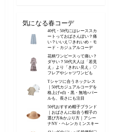
気になる春コーデ
40代・50代にはレーススカ
ートっておばさんぽい？痛
い？いいえ♡きれいめ・モ
ード・カジュアルコーデ
花柄ワンピースって痛い？
ダサい？50代大人は「若見
え」より「きれい見え」♡
フレアやシャツワンピも
Tシャツに合うネックレス
｜50代カジュアルコーデを
格上げ⭐︎白・黒・無地×パー
ルも、長さにも注目
50代おすすめ帽子ブランド
｜おばさんに似合う帽子の
選び方&かぶり方｜アシー
ナNY・ヘレンカミンスキー
ロングのジレって超便利♡