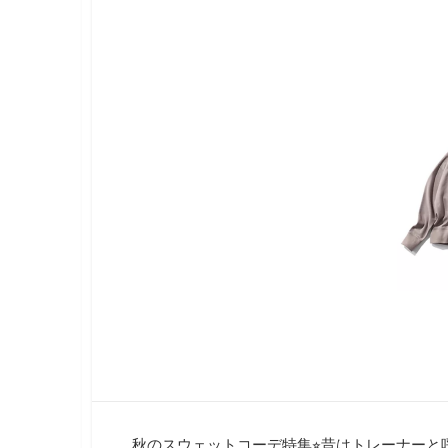
ラ
新
リ
イ
日
ー
フ
ス
タ
イ
ル
メ
デ
ィ
ア
で
す
。
フ
ァ
ッ
シ
ョ
ン
・
メ
イ
ク
秋のスウェットコーデ特集⭐︎昔はトレーナー