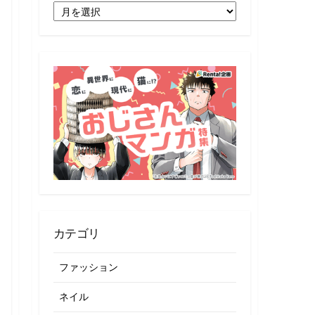
月
別
記
事
一
覧
カテゴリ
ファッション
ネイル