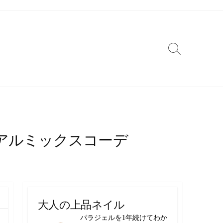
検
索
切
り
替
え
ュアルミックスコーデ
大人の上品ネイル
パラジェルを1年続けてわか