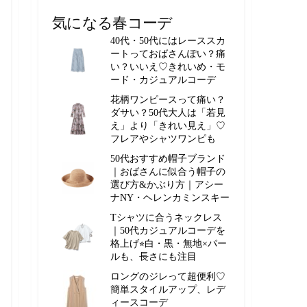
気になる春コーデ
40代・50代にはレーススカ
ートっておばさんぽい？痛
い？いいえ♡きれいめ・モ
ード・カジュアルコーデ
花柄ワンピースって痛い？
ダサい？50代大人は「若見
え」より「きれい見え」♡
フレアやシャツワンピも
50代おすすめ帽子ブランド
｜おばさんに似合う帽子の
選び方&かぶり方｜アシー
ナNY・ヘレンカミンスキー
Tシャツに合うネックレス
｜50代カジュアルコーデを
格上げ⭐︎白・黒・無地×パー
ルも、長さにも注目
ロングのジレって超便利♡
簡単スタイルアップ、レデ
ィースコーデ