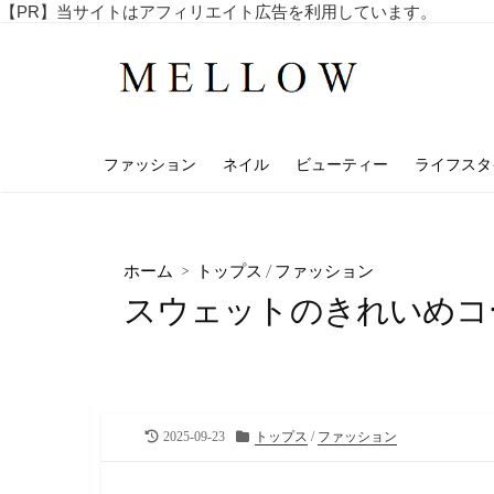
コ
【PR】当サイトはアフィリエイト広告を利用しています。
毎
ン
日
テ
を
ン
楽
し
ツ
む
へ
4
ファッション
ネイル
ビューティー
ライフスタ
ス
0
代
キ
・
ッ
5
プ
0
ホーム
>
トップス
/
ファッション
代
スウェットのきれいめコ
の
ア
ラ
フ
ィ
フ
向
最
カ
2025-09-23
トップス
/
ファッション
け
終
テ
の
更
ゴ