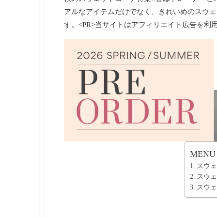
・
アルなアイテムだけでなく、きれいめのスウェ
ネ
イ
す。<PR>当サイトはアフィリエイト広告を利
ル
・
ヘ
ア
ス
タ
イ
ル
・
ビ
ュ
ー
テ
ィ
MENU
ー
スウェ
情
スウェ
報
スウェ
を
お
届
け