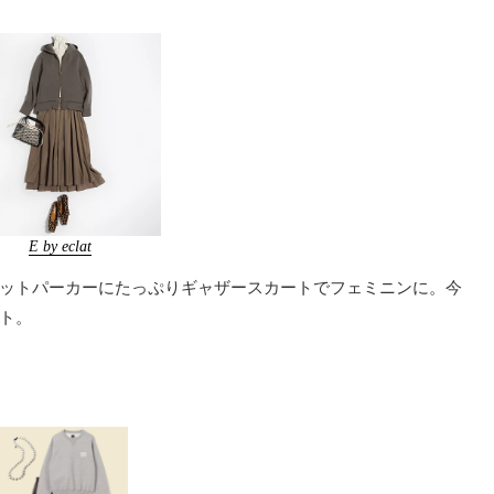
E by eclat
ットパーカーにたっぷりギャザースカートでフェミニンに。今
ト。