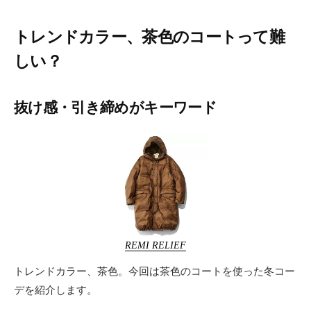
ー
テ
トレンドカラー、茶色のコートって難
ィ
ー
しい？
情
報
を
抜け感・引き締めがキーワード
お
届
け
し
ま
す
。
REMI RELIEF
トレンドカラー、茶色。今回は茶色のコートを使った冬コー
デを紹介します。