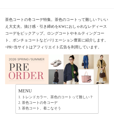
ョ
ン
・
茶色コートの冬コーデ特集。茶色のコートって難しい？いい
メ
え大丈夫。抜け感・引き締めをKWにおしゃれなレディース
イ
ク
コーデをピックアップ。ロングコートやキルティングコー
・
ト、ポンチョコートなどバリエーション豊富に紹介します。
ネ
<PR>当サイトはアフィリエイト広告を利用しています。
イ
ル
・
ヘ
ア
ス
タ
イ
MENU
ル
トレンドカラー、茶色のコートって難しい？
・
茶色コートの冬コーデ
ビ
茶色コート、着こなそう
ュ