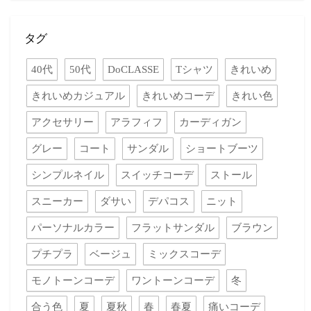
タグ
40代
50代
DoCLASSE
Tシャツ
きれいめ
きれいめカジュアル
きれいめコーデ
きれい色
アクセサリー
アラフィフ
カーディガン
グレー
コート
サンダル
ショートブーツ
シンプルネイル
スイッチコーデ
ストール
スニーカー
ダサい
デパコス
ニット
パーソナルカラー
フラットサンダル
ブラウン
プチプラ
ベージュ
ミックスコーデ
モノトーンコーデ
ワントーンコーデ
冬
合う色
夏
夏秋
春
春夏
痛いコーデ