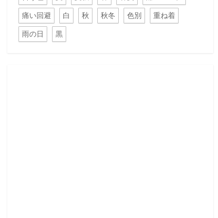
痛い回避
白
秋
秋冬
色別
重ね着
雨の日
黒