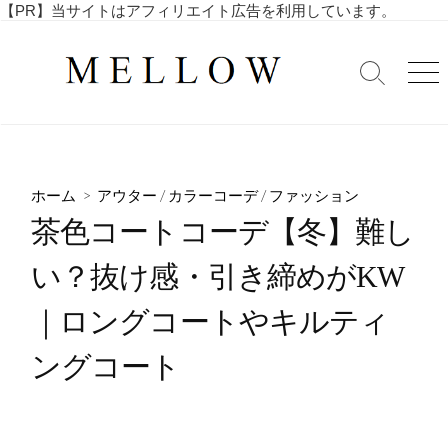
コ
【PR】当サイトはアフィリエイト広告を利用しています。
毎
ン
日
テ
を
検
メ
ン
索
ニ
楽
ツ
切
ュ
し
へ
り
ー
む
替
ス
4
え
キ
0
ホーム
>
アウター
/
カラーコーデ
/
ファッション
ッ
代
茶色コートコーデ【冬】難し
・
プ
5
い？抜け感・引き締めがKW
0
代
｜ロングコートやキルティ
の
ア
ングコート
ラ
フ
ィ
フ