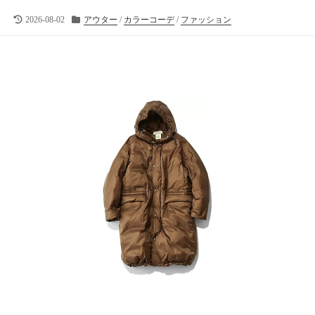
向
け
最
カ
2026-08-02
アウター
/
カラーコーデ
/
ファッション
終
テ
の
更
ゴ
ラ
新
リ
イ
日
ー
フ
ス
タ
イ
ル
メ
デ
ィ
ア
で
す
。
フ
ァ
ッ
シ