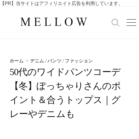
コ
【PR】当サイトはアフィリエイト広告を利用しています。
毎
ン
日
テ
を
検
メ
ン
索
ニ
楽
ツ
切
ュ
し
へ
り
ー
む
替
ス
4
え
キ
0
ホーム
>
デニム
/
パンツ
/
ファッション
ッ
代
50代のワイドパンツコーデ
・
プ
5
【冬】ぽっちゃりさんのポ
0
代
イント＆合うトップス｜グ
の
ア
レーやデニムも
ラ
フ
ィ
フ