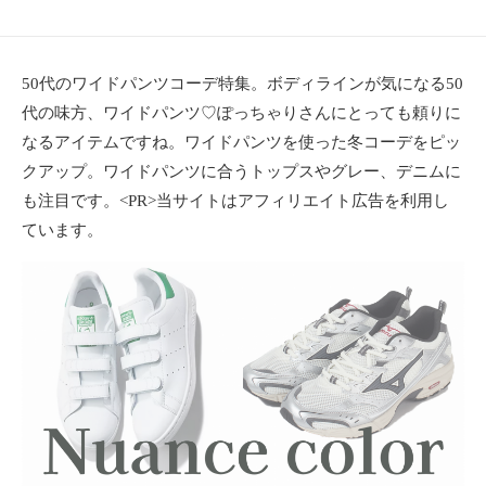
ョ
ン
・
50代のワイドパンツコーデ特集。ボディラインが気になる50
メ
代の味方、ワイドパンツ♡ぽっちゃりさんにとっても頼りに
イ
ク
なるアイテムですね。ワイドパンツを使った冬コーデをピッ
・
クアップ。ワイドパンツに合うトップスやグレー、デニムに
ネ
も注目です。<PR>当サイトはアフィリエイト広告を利用し
イ
ています。
ル
・
ヘ
ア
ス
タ
イ
ル
・
ビ
ュ