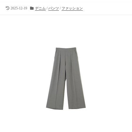
向
け
最
カ
2025-12-19
デニム
/
パンツ
/
ファッション
終
テ
の
更
ゴ
ラ
新
リ
イ
日
ー
フ
ス
タ
イ
ル
メ
デ
ィ
ア
で
す
。
フ
ァ
ッ
シ