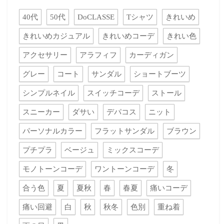
40代
50代
DoCLASSE
Tシャツ
きれいめ
きれいめカジュアル
きれいめコーデ
きれい色
アクセサリー
アラフィフ
カーディガン
グレー
コート
サンダル
ショートブーツ
シンプルネイル
スイッチコーデ
ストール
スニーカー
ダサい
デパコス
ニット
パーソナルカラー
フラットサンダル
ブラウン
プチプラ
ベージュ
ミックスコーデ
モノトーンコーデ
ワントーンコーデ
冬
合う色
夏
夏秋
春
春夏
痛いコーデ
痛い回避
白
秋
秋冬
色別
重ね着