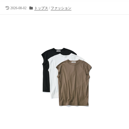
向
け
最
カ
2026-08-02
トップス
/
ファッション
終
テ
の
更
ゴ
ラ
新
リ
イ
日
ー
フ
ス
タ
イ
ル
メ
デ
ィ
ア
で
す
。
フ
ァ
ッ
シ