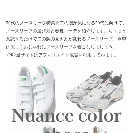
ョ
ン
・
50代のノースリーブ特集☆二の腕が気になる50代に向けて、
メ
ノースリーブの選び方と春夏コーデを紹介します。ちょっと
イ
ク
意識するだけで二の腕の見え方が変わるノースリーブ。今季
・
は涼しくおしゃれにノースリーブを着こなしましょう。
ネ
<PR>当サイトはアフィリエイト広告を利用しています。
イ
ル
・
ヘ
ア
ス
タ
イ
ル
・
ビ
ュ