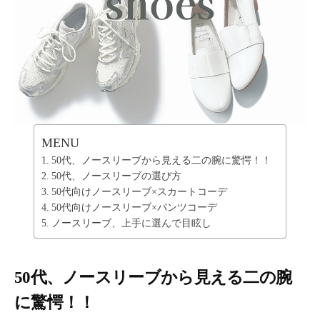
ー
テ
ィ
ー
情
報
を
お
届
MENU
け
50代、ノースリーブから見える二の腕に驚愕！！
し
50代、ノースリーブの選び方
ま
50代向けノースリーブ×スカートコーデ
す
50代向けノースリーブ×パンツコーデ
。
ノースリーブ、上手に選んで目眩し
50代、ノースリーブから見える二の腕
に驚愕！！