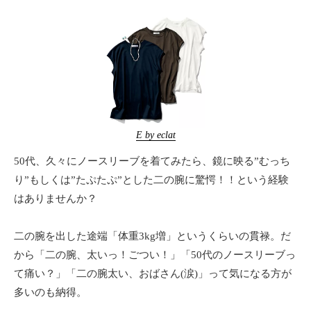
E by eclat
50代、久々にノースリーブを着てみたら、鏡に映る”むっち
り”もしくは”たぷたぷ”とした二の腕に驚愕！！という経験
はありませんか？
二の腕を出した途端「体重3kg増」というくらいの貫禄。だ
から「二の腕、太いっ！ごつい！」「50代のノースリーブっ
て痛い？」「二の腕太い、おばさん(涙)」って気になる方が
多いのも納得。