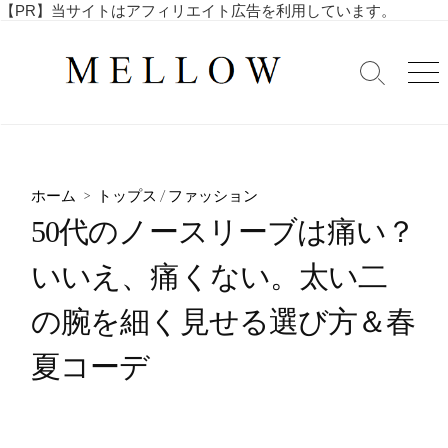
コ
【PR】当サイトはアフィリエイト広告を利用しています。
毎
ン
日
テ
を
検
メ
ン
索
ニ
楽
ツ
切
ュ
し
へ
り
ー
む
替
ス
4
え
キ
0
ホーム
>
トップス
/
ファッション
ッ
代
50代のノースリーブは痛い？
・
プ
5
いいえ、痛くない。太い二
0
代
の腕を細く見せる選び方＆春
の
ア
夏コーデ
ラ
フ
ィ
フ