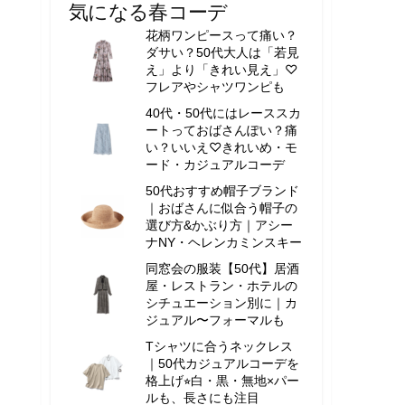
気になる春コーデ
花柄ワンピースって痛い？
ダサい？50代大人は「若見
え」より「きれい見え」♡
フレアやシャツワンピも
40代・50代にはレーススカ
ートっておばさんぽい？痛
い？いいえ♡きれいめ・モ
ード・カジュアルコーデ
50代おすすめ帽子ブランド
｜おばさんに似合う帽子の
選び方&かぶり方｜アシー
ナNY・ヘレンカミンスキー
同窓会の服装【50代】居酒
屋・レストラン・ホテルの
シチュエーション別に｜カ
ジュアル〜フォーマルも
Tシャツに合うネックレス
｜50代カジュアルコーデを
格上げ⭐︎白・黒・無地×パー
ルも、長さにも注目