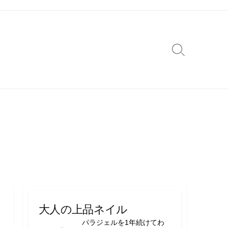
検
索
切
り
替
え
大人の上品ネイル
パラジェルを1年続けてわ