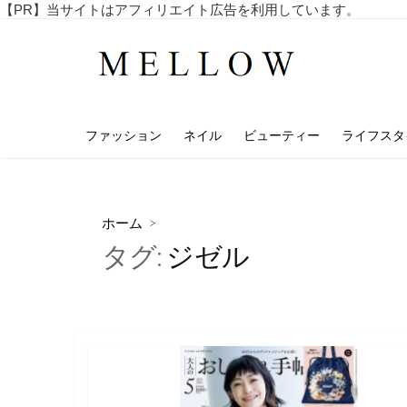
コ
【PR】当サイトはアフィリエイト広告を利用しています。
毎
ン
日
テ
を
ン
楽
し
ツ
む
へ
4
ファッション
ネイル
ビューティー
ライフスタ
ス
0
代
キ
・
ッ
5
プ
0
ホーム
>
代
タグ:
ジゼル
の
ア
ラ
フ
ィ
フ
向
け
の