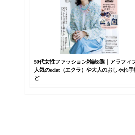
ラ
イ
フ
ス
タ
イ
ル
メ
デ
ィ
ア
50代女性ファッション雑誌8選｜アラフィ
で
す
人気のeclat（エクラ）や大人のおしゃれ手
。
ど
フ
ァ
ッ
シ
ョ
ン
・
メ
イ
ク