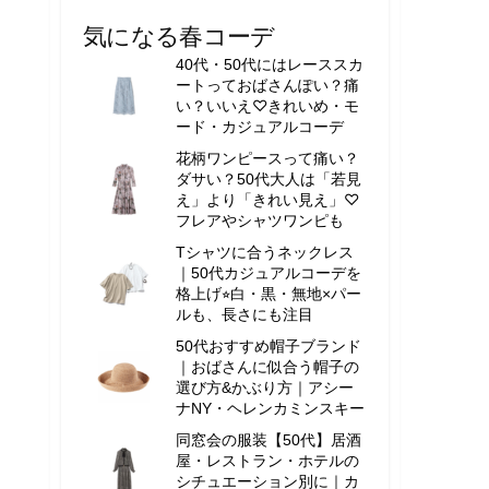
気になる春コーデ
40代・50代にはレーススカ
ートっておばさんぽい？痛
い？いいえ♡きれいめ・モ
ード・カジュアルコーデ
花柄ワンピースって痛い？
ダサい？50代大人は「若見
え」より「きれい見え」♡
フレアやシャツワンピも
Tシャツに合うネックレス
｜50代カジュアルコーデを
格上げ⭐︎白・黒・無地×パー
ルも、長さにも注目
50代おすすめ帽子ブランド
｜おばさんに似合う帽子の
選び方&かぶり方｜アシー
ナNY・ヘレンカミンスキー
同窓会の服装【50代】居酒
屋・レストラン・ホテルの
シチュエーション別に｜カ