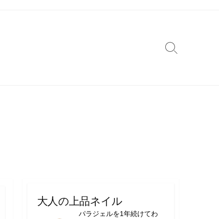
検
索
切
り
替
え
大人の上品ネイル
パラジェルを1年続けてわ