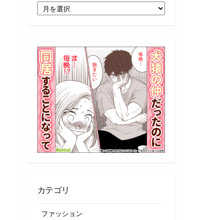
月
別
記
事
一
覧
カテゴリ
ファッション