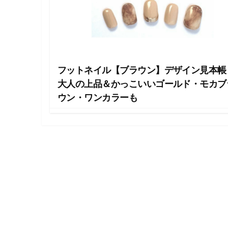
・
ネ
イ
ル
・
ヘ
ア
フットネイル【ブラウン】デザイン見本帳
ス
タ
大人の上品＆かっこいいゴールド・モカブ
イ
ウン・ワンカラーも
ル
・
ビ
ュ
ー
テ
ィ
ー
情
報
を
お
届
け