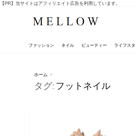
コ
【PR】当サイトはアフィリエイト広告を利用しています。
毎
ン
日
テ
を
ン
楽
し
ツ
む
へ
4
ファッション
ネイル
ビューティー
ライフスタ
ス
0
代
キ
・
ッ
5
プ
0
ホーム
>
代
タグ:
フットネイル
の
ア
ラ
フ
ィ
フ
向
け
の