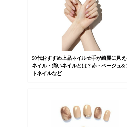
ラ
イ
フ
ス
タ
イ
ル
メ
デ
ィ
ア
50代おすすめ上品ネイル☆手が綺麗に見え
で
す
ネイル・痛いネイルとは？赤・ベージュ&
。
トネイルなど
フ
ァ
ッ
シ
ョ
ン
・
メ
イ
ク