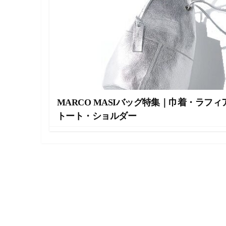
ラ
イ
フ
ス
タ
イ
ル
メ
デ
ィ
ア
MARCO MASIバッグ特集｜巾着・ラフィ
で
トート・ショルダー
す
。
フ
ァ
ッ
シ
ョ
ン
・
メ
イ
ク