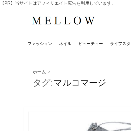
コ
【PR】当サイトはアフィリエイト広告を利用しています。
毎
ン
日
テ
を
ン
楽
し
ツ
む
へ
4
ファッション
ネイル
ビューティー
ライフスタ
ス
0
代
キ
・
ッ
5
プ
0
ホーム
>
代
タグ:
マルコマージ
の
ア
ラ
フ
ィ
フ
向
け
の