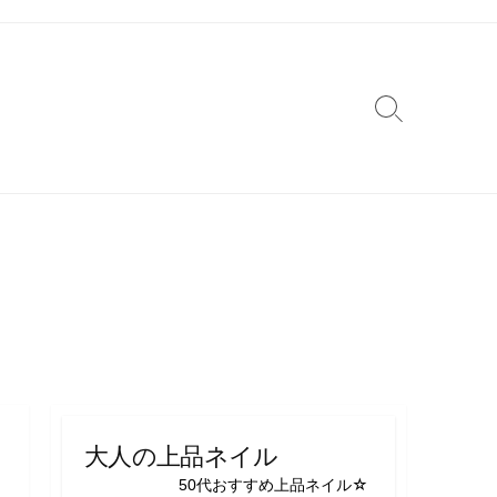
検
索
切
り
替
え
大人の上品ネイル
50代おすすめ上品ネイル☆