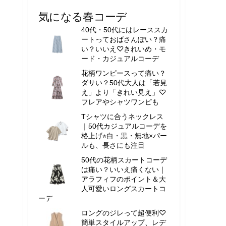
気になる春コーデ
40代・50代にはレーススカ
ートっておばさんぽい？痛
い？いいえ♡きれいめ・モ
ード・カジュアルコーデ
花柄ワンピースって痛い？
ダサい？50代大人は「若見
え」より「きれい見え」♡
フレアやシャツワンピも
Tシャツに合うネックレス
｜50代カジュアルコーデを
格上げ⭐︎白・黒・無地×パー
ルも、長さにも注目
50代の花柄スカートコーデ
は痛い？いいえ痛くない｜
アラフィフのポイント＆大
人可愛いロングスカートコ
ーデ
ロングのジレって超便利♡
簡単スタイルアップ、レデ