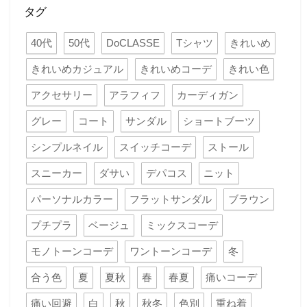
タグ
40代
50代
DoCLASSE
Tシャツ
きれいめ
きれいめカジュアル
きれいめコーデ
きれい色
アクセサリー
アラフィフ
カーディガン
グレー
コート
サンダル
ショートブーツ
シンプルネイル
スイッチコーデ
ストール
スニーカー
ダサい
デパコス
ニット
パーソナルカラー
フラットサンダル
ブラウン
プチプラ
ベージュ
ミックスコーデ
モノトーンコーデ
ワントーンコーデ
冬
合う色
夏
夏秋
春
春夏
痛いコーデ
痛い回避
白
秋
秋冬
色別
重ね着