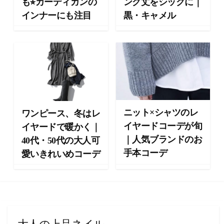
も⭐︎カーディガンの
ング丈をシックに｜
ョ
インナーにも注目
黒・キャメル
ン
・
メ
イ
ク
・
ネ
イ
ル
ニット×シャツのレ
ワンピース、冬はレ
・
イヤードコーデが旬
イヤードで暖かく｜
ヘ
｜人気ブランドのお
40代・50代の大人可
ア
ス
手本コーデ
愛いきれいめコーデ
タ
イ
ル
・
ビ
ュ