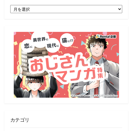
月
別
記
事
一
覧
カテゴリ