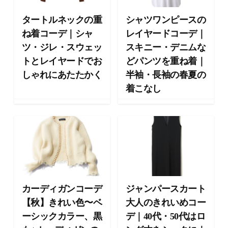
向
け
タートルネックの重
シャツワンピースの
の
ね着コーデ｜シャ
レイヤードコーデ｜
ラ
ツ・ジレ・スウェッ
スキニー・デニムな
イ
フ
トとレイヤードでお
どパンツを重ね着｜
ス
しゃれにあたたかく
半袖・長袖の春夏の
タ
着こなし
イ
ル
メ
デ
ィ
ア
で
す
。
カーディガンコーデ
ジャンパースカート
フ
【秋】きれい色〜ベ
大人のきれいめコー
ァ
ッ
ーシックカラー、黒
デ｜40代・50代はロ
シ