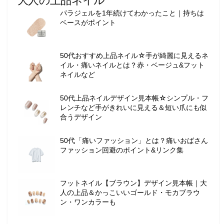
大人の上品ネイル
ー
パラジェルを1年続けてわかったこと｜持ちは
テ
ベースがポイント
ィ
ー
情
50代おすすめ上品ネイル☆手が綺麗に見えるネ
報
イル・痛いネイルとは？赤・ベージュ&フット
を
ネイルなど
お
届
50代上品ネイルデザイン見本帳☆シンプル・フ
け
レンチなど手がきれいに見える＆短い爪にも似
し
合うデザイン
ま
す
50代「痛いファッション」とは？痛いおばさん
。
ファッション回避のポイント&リンク集
フットネイル【ブラウン】デザイン見本帳｜大
人の上品＆かっこいいゴールド・モカブラウ
ン・ワンカラーも