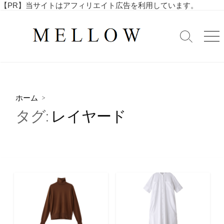
コ
【PR】当サイトはアフィリエイト広告を利用しています。
毎
ン
日
テ
を
検
メ
ン
索
ニ
楽
ツ
切
ュ
し
へ
り
ー
む
替
ス
4
え
キ
0
ホーム
>
ッ
代
タグ:
レイヤード
・
プ
5
0
代
の
ア
ラ
フ
ィ
フ