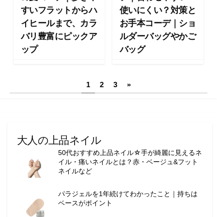
すいフラットからハ
使いにくい？対策と
イヒールまで、カラ
お手本コーデ｜ショ
バリ豊富にピックア
ルダーバッグやかご
ップ
バッグ
投
1
2
3
»
稿
の
ペ
大人の上品ネイル
ー
50代おすすめ上品ネイル☆手が綺麗に見えるネ
イル・痛いネイルとは？赤・ベージュ&フット
ジ
ネイルなど
送
パラジェルを1年続けてわかったこと｜持ちは
り
ベースがポイント