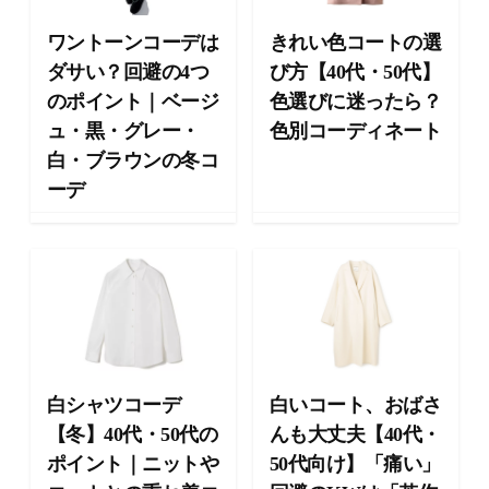
向
け
ワントーンコーデは
きれい色コートの選
の
ダサい？回避の4つ
び方【40代・50代】
ラ
のポイント｜ベージ
色選びに迷ったら？
イ
フ
ュ・黒・グレー・
色別コーディネート
ス
白・ブラウンの冬コ
タ
ーデ
イ
ル
メ
デ
ィ
ア
で
す
。
白シャツコーデ
白いコート、おばさ
フ
【冬】40代・50代の
んも大丈夫【40代・
ァ
ッ
ポイント｜ニットや
50代向け】「痛い」
シ