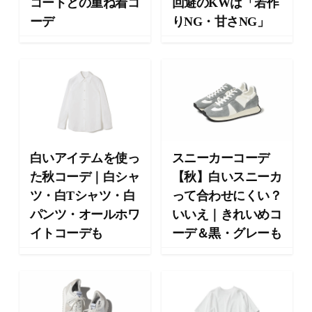
コートとの重ね着コ
回避のKWは「若作
ョ
ーデ
りNG・甘さNG」
ン
・
メ
イ
ク
・
ネ
イ
ル
白いアイテムを使っ
スニーカーコーデ
・
た秋コーデ｜白シャ
【秋】白いスニーカ
ヘ
ツ・白Tシャツ・白
って合わせにくい？
ア
ス
パンツ・オールホワ
いいえ｜きれいめコ
タ
イトコーデも
ーデ＆黒・グレーも
イ
ル
・
ビ
ュ