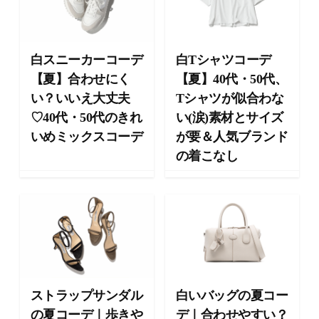
ー
テ
ィ
ー
白スニーカーコーデ
白Tシャツコーデ
情
【夏】合わせにく
【夏】40代・50代、
報
い？いいえ大丈夫
Tシャツが似合わな
を
♡40代・50代のきれ
い(涙)素材とサイズ
お
届
いめミックスコーデ
が要＆人気ブランド
け
の着こなし
し
ま
す
。
ストラップサンダル
白いバッグの夏コー
の夏コーデ｜歩きや
デ｜合わせやすい？