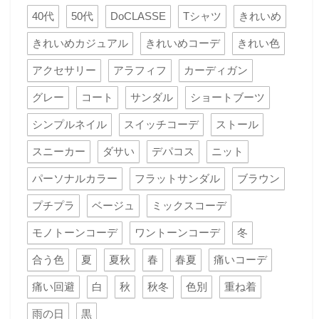
40代
50代
DoCLASSE
Tシャツ
きれいめ
きれいめカジュアル
きれいめコーデ
きれい色
アクセサリー
アラフィフ
カーディガン
グレー
コート
サンダル
ショートブーツ
シンプルネイル
スイッチコーデ
ストール
スニーカー
ダサい
デパコス
ニット
パーソナルカラー
フラットサンダル
ブラウン
プチプラ
ベージュ
ミックスコーデ
モノトーンコーデ
ワントーンコーデ
冬
合う色
夏
夏秋
春
春夏
痛いコーデ
痛い回避
白
秋
秋冬
色別
重ね着
雨の日
黒