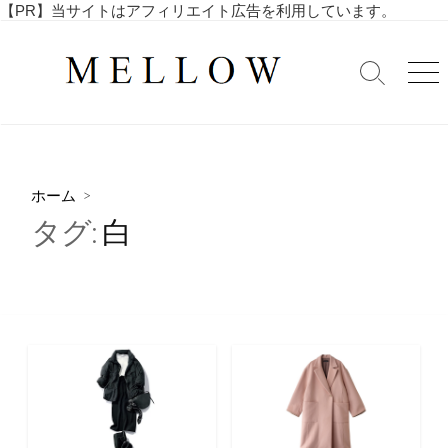
コ
【PR】当サイトはアフィリエイト広告を利用しています。
毎
ン
日
テ
を
検
メ
ン
索
ニ
楽
ツ
切
ュ
し
へ
り
ー
む
替
ス
4
え
キ
0
ホーム
>
ッ
代
タグ:
白
・
プ
5
0
代
の
ア
ラ
フ
ィ
フ