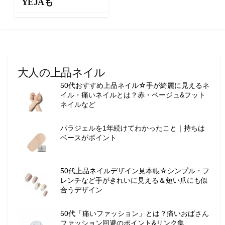
YEJAも
ョ
ン
・
メ
イ
ク
大人の上品ネイル
・
50代おすすめ上品ネイル☆手が綺麗に見えるネ
ネ
イル・痛いネイルとは？赤・ベージュ&フット
イ
ネイルなど
ル
・
パラジェルを1年続けてわかったこと｜持ちは
ヘ
ベースがポイント
ア
ス
タ
50代上品ネイルデザイン見本帳☆シンプル・フ
イ
レンチなど手がきれいに見える＆短い爪にも似
ル
合うデザイン
・
ビ
50代「痛いファッション」とは？痛いおばさん
ュ
ファッション回避のポイント&リンク集