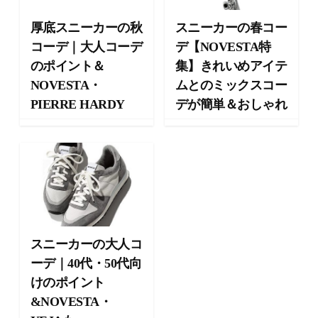
向
け
厚底スニーカーの秋
スニーカーの春コー
の
コーデ｜大人コーデ
デ【NOVESTA特
ラ
のポイント＆
集】きれいめアイテ
イ
フ
NOVESTA・
ムとのミックスコー
ス
PIERRE HARDY
デが簡単＆おしゃれ
タ
イ
ル
メ
デ
ィ
ア
で
す
スニーカーの大人コ
。
ーデ｜40代・50代向
フ
けのポイント
ァ
ッ
&NOVESTA・
シ