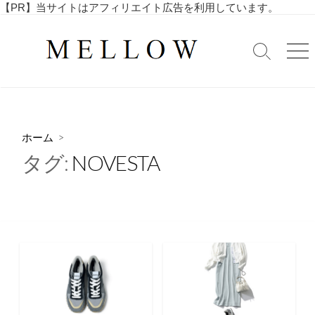
コ
【PR】当サイトはアフィリエイト広告を利用しています。
毎
ン
日
テ
を
検
メ
ン
索
ニ
楽
ツ
切
ュ
し
へ
り
ー
む
替
ス
4
え
キ
0
ホーム
>
ッ
代
タグ:
NOVESTA
・
プ
5
0
代
の
ア
ラ
フ
ィ
フ