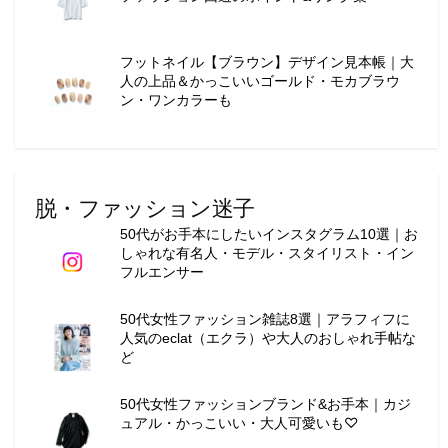
ー
テ
ィ
フットネイル【ブラウン】デザイン見本帳｜大
ー
人の上品＆かっこいいゴールド・モカブラウ
情
ン・ワンカラーも
報
を
お
届
脱・ファッション迷子
け
し
50代がお手本にしたいインスタグラム10選｜お
ま
しゃれな有名人・モデル・スタイリスト・イン
フルエンサー
す
。
50代女性ファッション雑誌8選｜アラフィフに
人気のeclat（エクラ）や大人のおしゃれ手帖な
ど
50代女性ファッションブランド&お手本｜カジ
ュアル・かっこいい・大人可愛いも♡