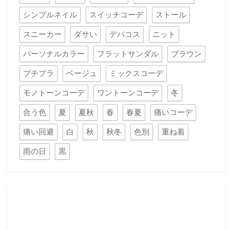
シンプルネイル
スイッチコーデ
ストール
スニーカー
ダサい
デパコス
ニット
パーソナルカラー
フラットサンダル
ブラウン
プチプラ
ベージュ
ミックスコーデ
モノトーンコーデ
ワントーンコーデ
冬
合う色
夏
夏秋
春
春夏
痛いコーデ
痛い回避
白
秋
秋冬
色別
重ね着
雨の日
黒