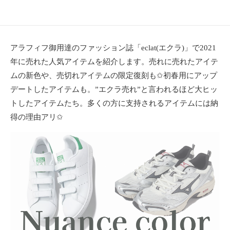
ョ
ン
・
メ
アラフィフ御用達のファッション誌「eclat(エクラ)」で2021
イ
年に売れた人気アイテムを紹介します。売れに売れたアイテ
ク
ムの新色や、売切れアイテムの限定復刻も✩初春用にアップ
・
ネ
デートしたアイテムも。”エクラ売れ”と言われるほど大ヒッ
イ
トしたアイテムたち。多くの方に支持されるアイテムには納
ル
得の理由アリ✩
・
ヘ
ア
ス
タ
イ
ル
・
ビ
ュ