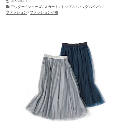
最
向
2022-01-01
終
カ
アウター
/
シューズ
/
スカート
/
トップス
/
バッグ
/
パンツ
/
け
更
テ
ファッション
/
ファッション小物
の
新
ゴ
ラ
日
リ
イ
ー
フ
ス
タ
イ
ル
メ
デ
ィ
ア
で
す
。
フ
ァ
ッ
シ