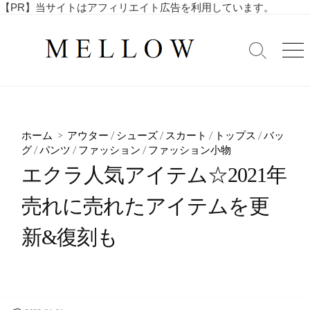
コ
【PR】当サイトはアフィリエイト広告を利用しています。
毎
ン
日
テ
を
検
メ
ン
索
ニ
楽
ツ
切
ュ
し
へ
り
ー
む
替
ス
4
え
キ
0
ホーム
>
アウター
/
シューズ
/
スカート
/
トップス
/
バッ
ッ
代
グ
/
パンツ
/
ファッション
/
ファッション小物
・
プ
エクラ人気アイテム☆2021年
5
0
売れに売れたアイテムを更
代
の
新&復刻も
ア
ラ
フ
ィ
フ