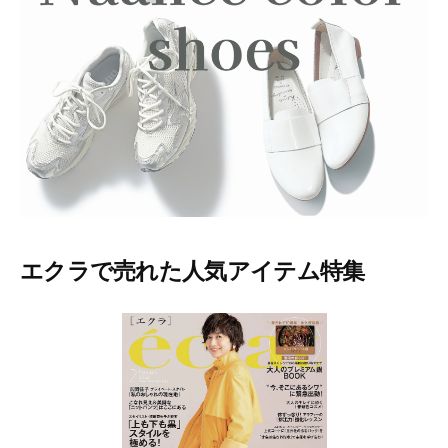
ー
テ
ィ
ー
情
報
を
お
届
け
し
ま
エクラで売れた人気アイテム特集
す
。