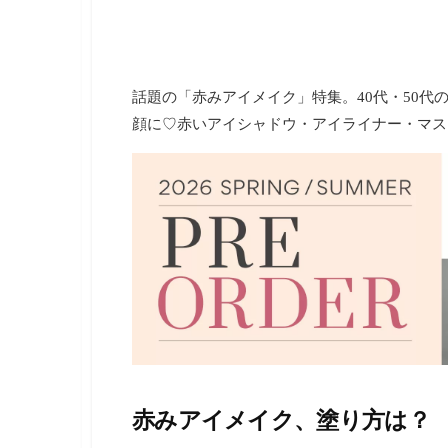
・
ネ
イ
ル
・
話題の「赤みアイメイク」特集。40代・50
ヘ
ア
顔に♡赤いアイシャドウ・アイライナー・マス
ス
タ
イ
ル
・
ビ
ュ
ー
テ
ィ
ー
情
報
を
お
赤みアイメイク、塗り方は？
届
け