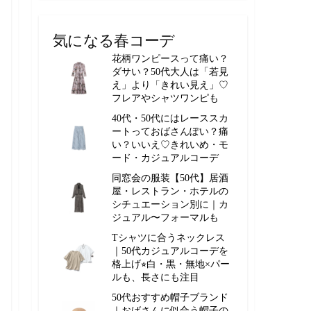
気になる春コーデ
花柄ワンピースって痛い？
ダサい？50代大人は「若見
え」より「きれい見え」♡
フレアやシャツワンピも
40代・50代にはレーススカ
ートっておばさんぽい？痛
い？いいえ♡きれいめ・モ
ード・カジュアルコーデ
同窓会の服装【50代】居酒
屋・レストラン・ホテルの
シチュエーション別に｜カ
ジュアル〜フォーマルも
Tシャツに合うネックレス
｜50代カジュアルコーデを
格上げ⭐︎白・黒・無地×パー
ルも、長さにも注目
50代おすすめ帽子ブランド
｜おばさんに似合う帽子の