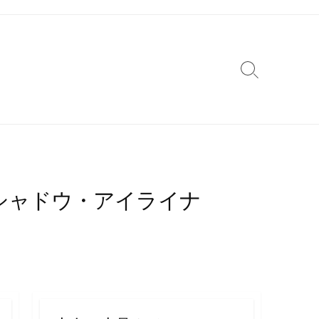
検
索
切
り
替
え
イシャドウ・アイライナ