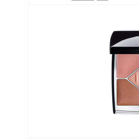
ラ
終
テ
イ
更
ゴ
フ
新
リ
ス
日
ー
タ
イ
ル
メ
デ
ィ
ア
で
す
。
フ
ァ
ッ
シ
ョ
ン
・
メ
イ
ク