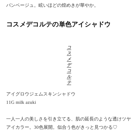
パンベージュ。眩いほどの煌めきが華やか。
コスメデコルテの単色アイシャドウ
コ
ス
メ
デ
コ
ル
テ
アイグロウジェムスキンシャドウ
11G milk azuki
一人一人の美しさを引き立てる、肌の延長のような透けツヤ
アイカラー。30色展開。似合う色がきっと見つかる♡