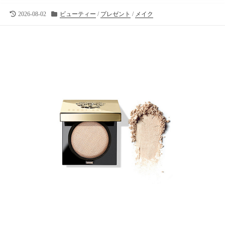
向
け
最
カ
2026-08-02
ビューティー
/
プレゼント
/
メイク
終
テ
の
更
ゴ
ラ
新
リ
イ
日
ー
フ
ス
タ
イ
ル
メ
デ
ィ
ア
で
す
。
フ
ァ
ッ
シ