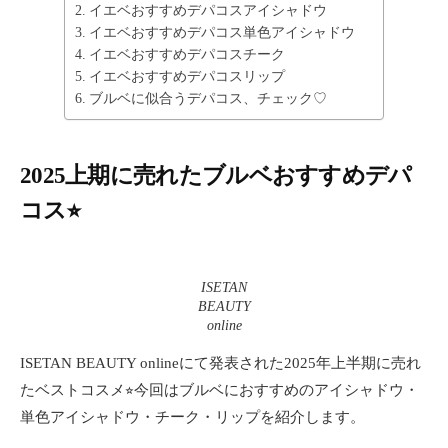
ー
イエベおすすめデパコスアイシャドウ
テ
イエベおすすめデパコス単色アイシャドウ
ィ
イエベおすすめデパコスチーク
ー
イエベおすすめデパコスリップ
情
ブルベに似合うデパコス、チェック♡
報
を
お
2025上期に売れたブルベおすすめデパ
届
コス⭐︎
け
し
ま
す
ISETAN
。
BEAUTY
online
ISETAN BEAUTY onlineにて発表された2025年上半期に売れ
たベストコスメ⭐︎今回はブルベにおすすめのアイシャドウ・
単色アイシャドウ・チーク・リップを紹介します。