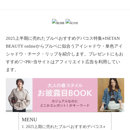
ョ
ン
・
メ
イ
ク
2025上半期に売れたブルベおすすめデパコス特集⭐︎ISETAN
・
BEAUTY onlineからブルベに似合うアイシャドウ・単色アイ
ネ
シャドウ・チーク・リップを紹介します。プレゼントにもお
イ
すすめ♡<PR>当サイトはアフィリエイト広告を利用してい
ル
・
ます。
ヘ
ア
ス
タ
イ
ル
・
MENU
ビ
ュ
2025上期に売れたブルベおすすめデパコス⭐︎