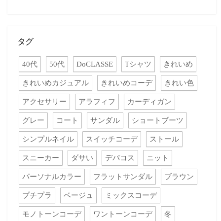
タグ
40代
50代
DoCLASSE
Tシャツ
きれいめ
きれいめカジュアル
きれいめコーデ
きれい色
アクセサリー
アラフィフ
カーディガン
グレー
コート
サンダル
ショートブーツ
シンプルネイル
スイッチコーデ
ストール
スニーカー
ダサい
デパコス
ニット
パーソナルカラー
フラットサンダル
ブラウン
プチプラ
ベージュ
ミックスコーデ
モノトーンコーデ
ワントーンコーデ
冬