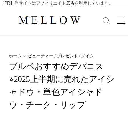
コ
【PR】当サイトはアフィリエイト広告を利用しています。
毎
ン
日
テ
を
検
メ
ン
索
ニ
楽
ツ
切
ュ
し
へ
り
ー
む
替
ス
4
え
キ
0
ホーム
>
ビューティー
/
プレゼント
/
メイク
ッ
代
ブルベおすすめデパコス
・
プ
5
⭐︎2025上半期に売れたアイシ
0
代
ャドウ・単色アイシャド
の
ア
ウ・チーク・リップ
ラ
フ
ィ
フ