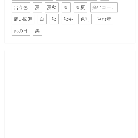
合う色
夏
夏秋
春
春夏
痛いコーデ
痛い回避
白
秋
秋冬
色別
重ね着
雨の日
黒