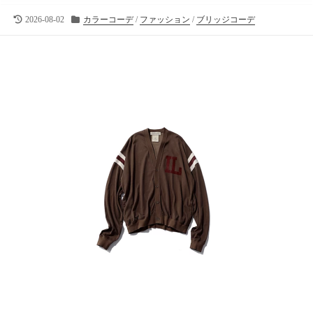
向
け
最
カ
2026-08-02
カラーコーデ
/
ファッション
/
ブリッジコーデ
終
テ
の
更
ゴ
ラ
新
リ
イ
日
ー
フ
ス
タ
イ
ル
メ
デ
ィ
ア
で
す
。
フ
ァ
ッ
シ