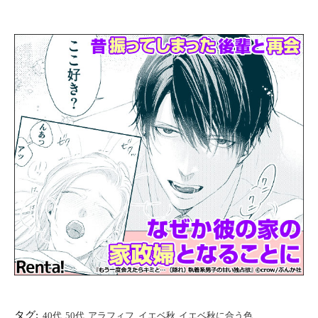
タグ:
40代
50代
アラフィフ
イエベ秋
イエベ秋に合う色