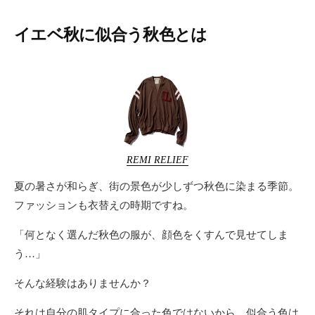
ー
テ
イエベ秋に似合う秋色とは
ィ
ー
情
報
を
お
届
け
REMI RELIEF
し
ま
夏の暑さが和らぎ、街の景色が少しずつ秋色に染まる季節。
す
ファッションも衣替えの時期ですね。
。
「何となく選んだ秋色の服が、顔色をくすんで見せてしま
う…」
そんな経験はありませんか？
それは自分の肌タイプに合った色ではないから。似合う色は