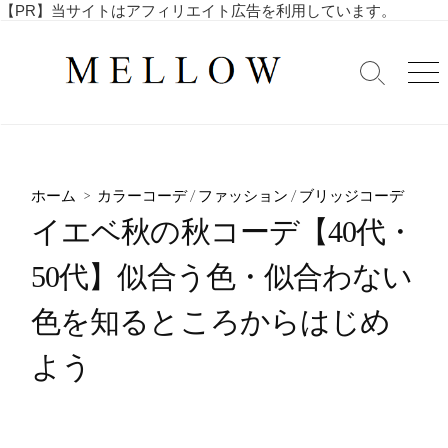
コ
【PR】当サイトはアフィリエイト広告を利用しています。
毎
ン
日
テ
を
検
メ
ン
索
ニ
楽
ツ
切
ュ
し
へ
り
ー
む
替
ス
4
え
キ
0
ホーム
>
カラーコーデ
/
ファッション
/
ブリッジコーデ
ッ
代
イエベ秋の秋コーデ【40代・
・
プ
5
50代】似合う色・似合わない
0
代
色を知るところからはじめ
の
ア
よう
ラ
フ
ィ
フ