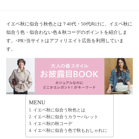
ョ
ン
・
イエベ秋に似合う秋色とは？40代・50代向けに、イエベ秋に
メ
似合う色・似合わない色＆秋コーデのポイントを紹介しま
イ
ク
す。<PR>当サイトはアフィリエイト広告を利用していま
・
す。
ネ
イ
ル
・
ヘ
ア
ス
タ
MENU
イ
イエベ秋に似合う秋色とは
ル
イエベ秋に似合うカラーパレット
・
イエベ秋の秋コーデ
ビ
イエベ秋に似合う色で秋もおしゃれに
ュ