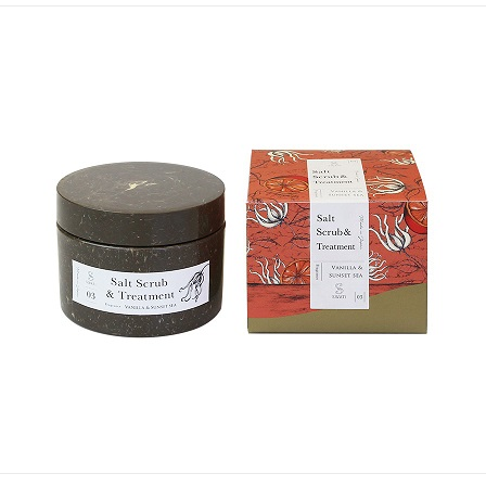
終
テ
向
更
ゴ
け
新
リ
の
日
ー
ラ
イ
フ
ス
タ
イ
ル
メ
デ
ィ
ア
で
す
。
フ
ァ
ッ
シ