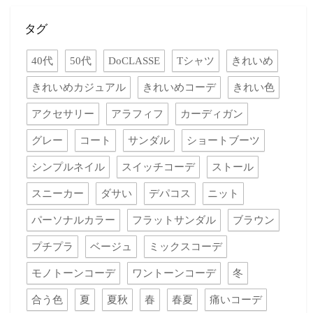
タグ
40代
50代
DoCLASSE
Tシャツ
きれいめ
きれいめカジュアル
きれいめコーデ
きれい色
アクセサリー
アラフィフ
カーディガン
グレー
コート
サンダル
ショートブーツ
シンプルネイル
スイッチコーデ
ストール
スニーカー
ダサい
デパコス
ニット
パーソナルカラー
フラットサンダル
ブラウン
プチプラ
ベージュ
ミックスコーデ
モノトーンコーデ
ワントーンコーデ
冬
合う色
夏
夏秋
春
春夏
痛いコーデ