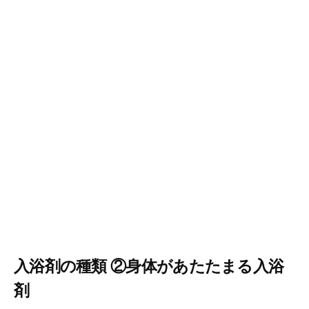
入浴剤の種類 ②身体があたたまる入浴
剤