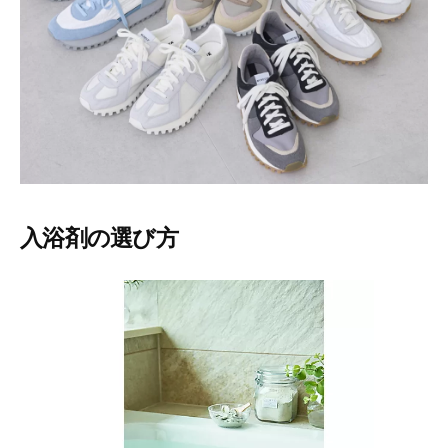
ー
テ
ィ
ー
情
報
を
お
届
け
し
入浴剤の選び方
ま
す
。