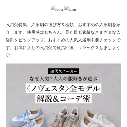
ョ
ン
・
メ
入浴剤特集。入浴剤の選び方＆種類、おすすめの入浴剤を紹
イ
介します。使用感はもちろん、見た目も素敵なさまざまな入
ク
浴剤をピックアップ。おすすめの人気入浴剤も要チェックで
・
す。お気に入りの入浴剤で疲労回復、リラックスしましょう
ネ
イ
♡
ル
・
ヘ
ア
ス
タ
イ
ル
・
ビ
ュ