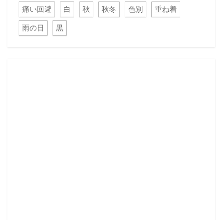
痛い回避
白
秋
秋冬
色別
重ね着
雨の日
黒