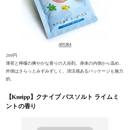
AYURA
209円
薄荷と檸檬の爽やかな香りの入浴剤。身体の内側から温め、
外側はさらっとみずみずしく。清涼感あるパッケージも魅力
的。
【
Kneipp
】
クナイプ バスソルト ライムミ
ントの香り