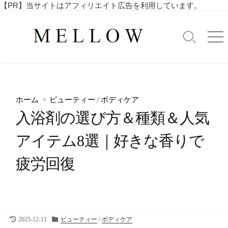
コ
【PR】当サイトはアフィリエイト広告を利用しています。
毎
ン
日
テ
を
検
メ
ン
索
ニ
楽
ツ
切
ュ
し
へ
り
ー
む
替
ス
4
え
キ
0
ホーム
>
ビューティー
/
ボディケア
ッ
代
入浴剤の選び方＆種類＆人気
・
プ
5
アイテム8選｜好きな香りで
0
代
疲労回復
の
ア
ラ
フ
ィ
フ
最
カ
2025-12-11
ビューティー
/
ボディケア