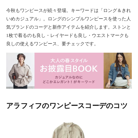
ョ
今秋もワンピースが続々登場。キーワードは「ロング＆きれ
ン
いめカジュアル」。ロングのシンプルワンピースを使った人
・
メ
気ブランドのコーデと新作アイテムを紹介します。ストンと
イ
1枚で着るのも良し・レイヤードも良し・ウエストマークも
ク
良しの使えるワンピース、要チェックです。
・
ネ
イ
ル
・
ヘ
ア
ス
タ
アラフィフのワンピースコーデのコツ
イ
ル
・
ビ
ュ