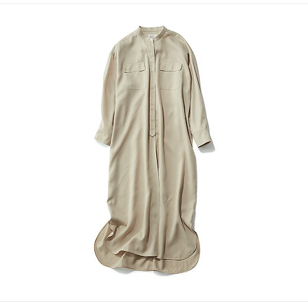
終
テ
向
更
ゴ
け
新
リ
の
日
ー
ラ
イ
フ
ス
タ
イ
ル
メ
デ
ィ
ア
で
す
。
フ
ァ
ッ
シ