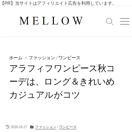
コ
【PR】当サイトはアフィリエイト広告を利用しています。
毎
ン
日
テ
を
検
メ
ン
索
ニ
楽
ツ
切
ュ
し
へ
り
ー
む
替
ス
4
え
キ
0
ホーム
>
ファッション
/
ワンピース
ッ
代
アラフィフワンピース秋コ
・
プ
5
ーデは、ロング＆きれいめ
0
代
カジュアルがコツ
の
ア
ラ
フ
ィ
フ
最
カ
2020-10-27
ファッション
/
ワンピース