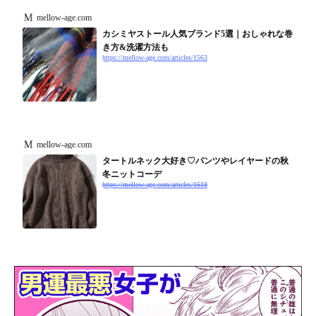
mellow-age.com
カシミヤストール人気ブランド5選｜おしゃれな巻
き方&洗濯方法も
https://mellow-age.com/articles/1563
mellow-age.com
タートルネック大好き♡パンツやレイヤードの秋
冬ニットコーデ
https://mellow-age.com/articles/1618