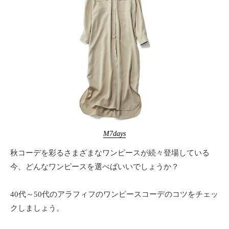
ー
テ
ィ
ー
情
報
を
お
届
け
し
ま
M7days
す
。
秋コーデを彩るさまざまなワンピースが続々登場している
今、どんなワンピースを選べばいいでしょうか？
40代～50代のアラフィフのワンピースコーデのコツをチェッ
クしましょう。