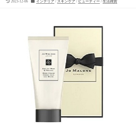
最
カ
向
2023-12-06
インテリア
/
スキンケア
/
ビューティー
/
生活雑貨
終
テ
け
更
ゴ
の
新
リ
ラ
日
ー
イ
フ
ス
タ
イ
ル
メ
デ
ィ
ア
で
す
。
フ
ァ
ッ
シ