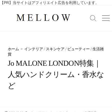
コ
【PR】当サイトはアフィリエイト広告を利用しています。
毎
ン
日
テ
を
検
メ
ン
索
ニ
楽
ツ
切
ュ
し
へ
り
ー
む
替
ス
4
え
キ
0
ホーム
>
インテリア
/
スキンケア
/
ビューティー
/
生活雑
ッ
代
貨
・
プ
Jo MALONE LONDON特集｜
5
0
人気ハンドクリーム・香水な
代
の
ど
ア
ラ
フ
ィ
フ