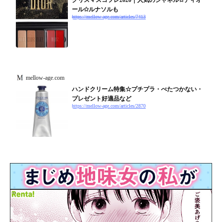
クリスマスコフレ2020｜人気のシャネル✩ディオ
ール✩ルナソルも
https://mellow-age.com/articles/7413
mellow-age.com
ハンドクリーム特集☆プチプラ・べたつかない・
プレゼント好適品など
https://mellow-age.com/articles/2870