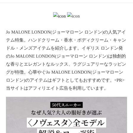
ョ
ン
・
メ
イ
Jo MALONE LONDON(ジョーマローン ロンドン)の人気アイ
ク
テム特集。ハンドクリーム・香水・ボディクリーム・キャン
・
ドル・メンズアイテムを紹介します。イギリス ロンドン発
ネ
のJo MALONE LONDON(ジョーマローン ロンドン)は独創的
イ
ル
な香りとエレガントなルックス、ラグジュアリーなラッピン
・
グが特徴。心華やぐJo MALONE LONDON(ジョーマローン
ヘ
ロンドン)のアイテムはギフトとしてもおすすめです。<PR>
ア
当サイトはアフィリエイト広告を利用しています。
ス
タ
イ
ル
・
ビ
ュ