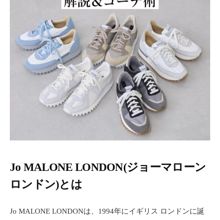
ー
テ
ィ
ー
情
報
を
お
届
け
し
ま
す
。
Jo MALONE LONDON(ジョーマローン
ロンドン)とは
Jo MALONE LONDONは、1994年にイギリス ロンドンに誕