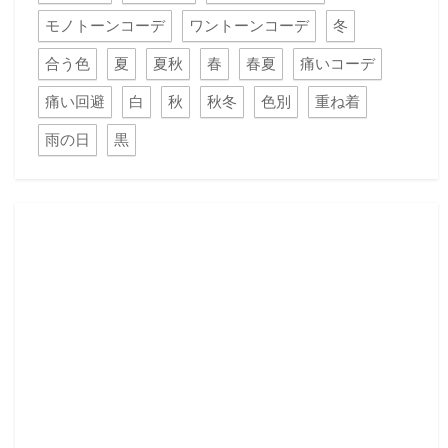
モノトーンコーデ
ワントーンコーデ
冬
合う色
夏
夏秋
春
春夏
痛いコーデ
痛い回避
白
秋
秋冬
色別
重ね着
雨の日
黒