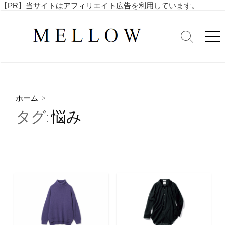
コ
【PR】当サイトはアフィリエイト広告を利用しています。
毎
ン
日
テ
を
検
メ
ン
索
ニ
楽
ツ
切
ュ
し
へ
り
ー
む
替
ス
4
え
キ
0
ホーム
>
ッ
代
タグ:
悩み
・
プ
5
0
代
の
ア
ラ
フ
ィ
フ