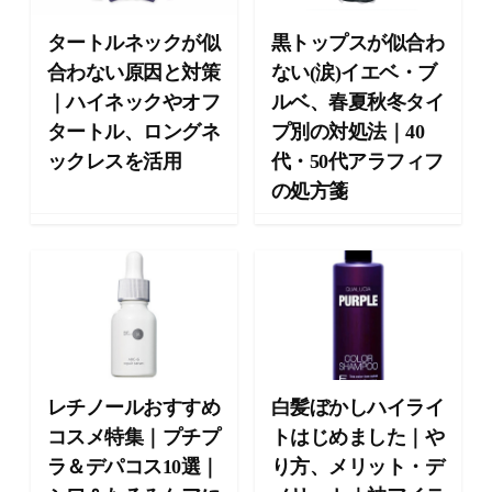
向
け
タートルネックが似
黒トップスが似合わ
の
合わない原因と対策
ない(涙)イエベ・ブ
ラ
｜ハイネックやオフ
ルベ、春夏秋冬タイ
イ
フ
タートル、ロングネ
プ別の対処法｜40
ス
ックレスを活用
代・50代アラフィフ
タ
の処方箋
イ
ル
メ
デ
ィ
ア
で
す
。
レチノールおすすめ
白髪ぼかしハイライ
フ
コスメ特集｜プチプ
トはじめました｜や
ァ
ッ
ラ＆デパコス10選｜
り方、メリット・デ
シ