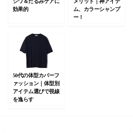
シワ＆たるみケアに
メリット｜神アイテ
ョ
効果的
ム、カラーシャンプ
ン
ー！
・
メ
イ
ク
・
ネ
イ
ル
・
50代の体型カバーフ
ヘ
ァッション｜体型別
ア
ス
アイテム選びで視線
タ
を逸らす
イ
ル
・
ビ
ュ