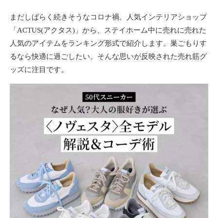
ョ
まだしばらく続きそうなコロナ禍。人気インテリアショップ
ン
「ACTUS(アクタス)」から、ステイホーム中に売れに売れた
・
メ
人気のアイテムをランキング形式で紹介します。巣ごもりす
イ
るなら快適に過ごしたい。そんな思いが反映された売れ筋グ
ク
ッズに注目です。
・
ネ
イ
ル
・
ヘ
ア
ス
タ
イ
ル
・
ビ
ュ