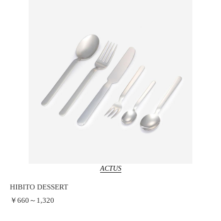
ACTUS
HIBITO DESSERT
￥660～1,320