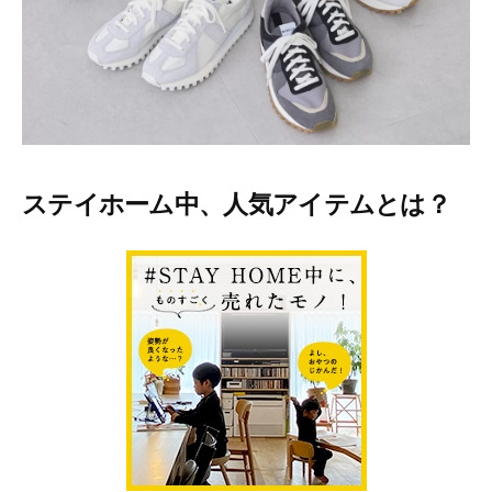
ー
テ
ィ
ー
情
報
を
お
ステイホーム中、人気アイテムとは？
届
け
し
ま
す
。