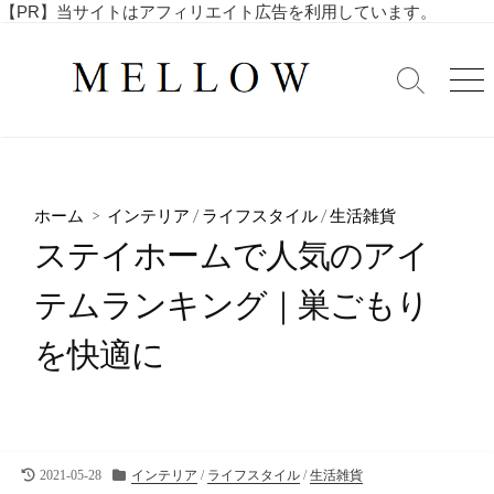
コ
【PR】当サイトはアフィリエイト広告を利用しています。
毎
ン
日
テ
を
検
メ
ン
索
ニ
楽
ツ
切
ュ
し
へ
り
ー
む
替
ス
4
え
キ
0
ホーム
>
インテリア
/
ライフスタイル
/
生活雑貨
ッ
代
ステイホームで人気のアイ
・
プ
5
テムランキング｜巣ごもり
0
代
を快適に
の
ア
ラ
フ
ィ
フ
最
カ
2021-05-28
インテリア
/
ライフスタイル
/
生活雑貨