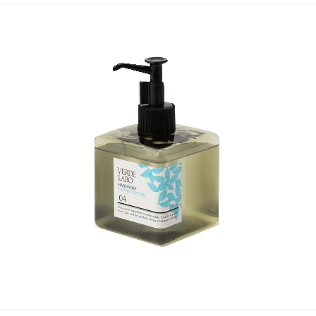
終
テ
向
更
ゴ
け
新
リ
の
日
ー
ラ
イ
フ
ス
タ
イ
ル
メ
デ
ィ
ア
で
す
。
フ
ァ
ッ
シ