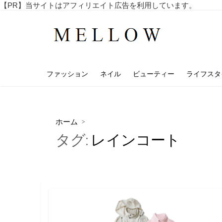
コ
【PR】当サイトはアフィリエイト広告を利用しています。
毎
ン
日
テ
を
ン
楽
し
ツ
む
へ
4
ファッション
ネイル
ビューティー
ライフスタ
ス
0
代
キ
・
ッ
5
プ
0
ホーム
>
代
タグ:
レインコート
の
ア
ラ
フ
ィ
フ
向
け
の