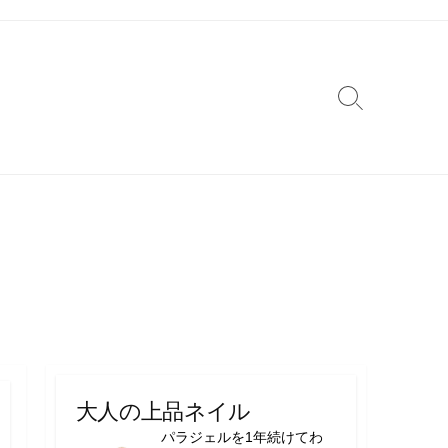
検
索
切
り
替
え
大人の上品ネイル
パラジェルを1年続けてわ