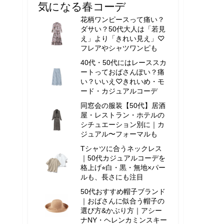
気になる春コーデ
花柄ワンピースって痛い？
ダサい？50代大人は「若見
え」より「きれい見え」♡
フレアやシャツワンピも
40代・50代にはレーススカ
ートっておばさんぽい？痛
い？いいえ♡きれいめ・モ
ード・カジュアルコーデ
同窓会の服装【50代】居酒
屋・レストラン・ホテルの
シチュエーション別に｜カ
ジュアル〜フォーマルも
Tシャツに合うネックレス
｜50代カジュアルコーデを
格上げ⭐︎白・黒・無地×パー
ルも、長さにも注目
50代おすすめ帽子ブランド
｜おばさんに似合う帽子の
選び方&かぶり方｜アシー
ナNY・ヘレンカミンスキー