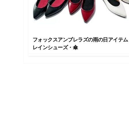
・
ネ
イ
ル
・
ヘ
ア
フォックスアンブレラズの雨の日アイテム
ス
タ
レインシューズ・傘
イ
ル
・
ビ
ュ
ー
テ
ィ
ー
情
報
を
お
届
け