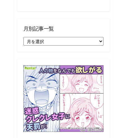
月別記事一覧
月
別
記
事
一
覧