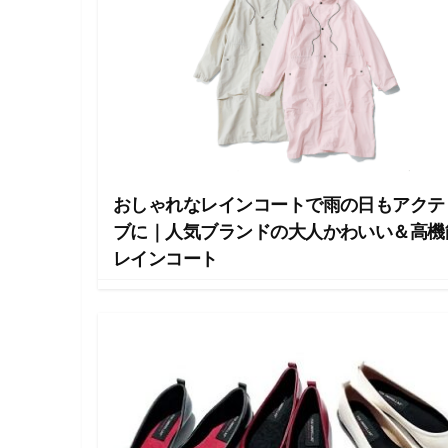
ラ
イ
フ
ス
タ
イ
ル
メ
デ
ィ
ア
おしゃれなレインコートで雨の日もアクテ
で
す
ブに｜人気ブランドの大人かわいい＆高機
。
レインコート
フ
ァ
ッ
シ
ョ
ン
・
メ
イ
ク