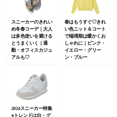
ー
テ
ィ
ー
スニーカーのきれい
春はもうすぐ♡きれ
情
め冬春コーデ｜大人
い色ニット＆コート
報
は多色使いを避ける
で端境期は暖かくお
を
とうまくいく｜通
しゃれに｜ピンク・
お
届
勤・オフィスカジュ
イエロー・グリー
け
アルも♡
ン・ブルー
し
ま
す
。
2024スニーカー特集
⭐︎トレンドは白・グ