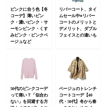
向
け
ピンクに合う色【冬
リバーコート、タイ
の
コーデ】薄いピン
ムセール中⭐︎リバー
ラ
ク・濃いピンク・サ
コートのメリットと
イ
フ
ーモンピンク・くす
デメリット、ダブル
ス
みピンク・ピンクベ
フェイスとの違いも
タ
ージュなど
イ
ル
メ
デ
ィ
ア
で
す
。
50代のピンクコーデ
ベージュのトレンチ
フ
って痛い？「似合わ
コートコーデ【40
ァ
ッ
ない」を回避する方
代・50代】冬から春
シ