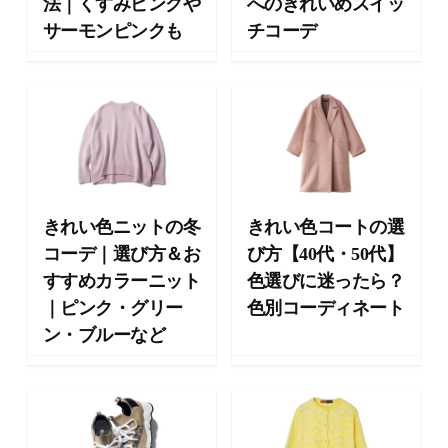
法｜くすみピンクや
へのきれいめスイッ
ョ
サーモンピンクも
チコーデ
ン
・
メ
イ
ク
・
ネ
イ
ル
きれい色ニットの冬
きれい色コートの選
・
コーデ｜選び方＆お
び方【40代・50代】
ヘ
すすめカラーニット
色選びに迷ったら？
ア
ス
｜ピンク・グリー
色別コーディネート
タ
ン・ブルーなど
イ
ル
・
ビ
ュ