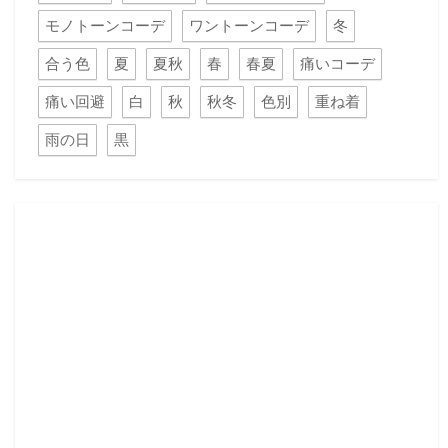
モノトーンコーデ
ワントーンコーデ
冬
合う色
夏
夏秋
春
春夏
痛いコーデ
痛い回避
白
秋
秋冬
色別
重ね着
雨の日
黒