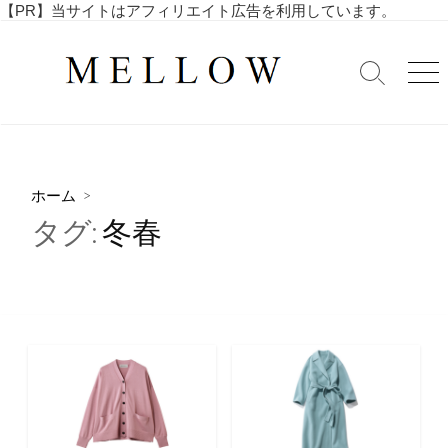
コ
【PR】当サイトはアフィリエイト広告を利用しています。
毎
ン
日
テ
を
検
メ
ン
索
ニ
楽
ツ
切
ュ
し
へ
り
ー
む
替
ス
4
え
キ
0
ホーム
>
ッ
代
タグ:
冬春
・
プ
5
0
代
の
ア
ラ
フ
ィ
フ