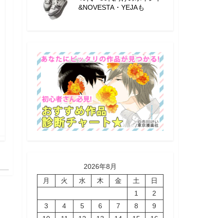
&NOVESTA・YEJAも
2026年8月
月
火
水
木
金
土
日
1
2
3
4
5
6
7
8
9