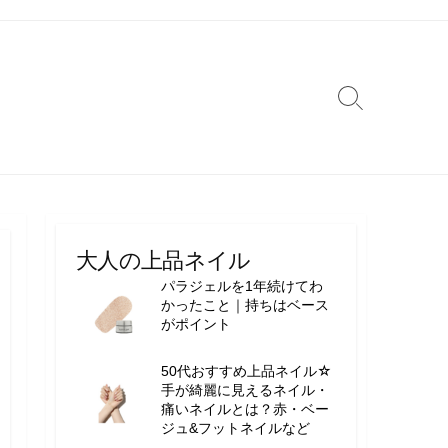
検
索
切
り
替
え
大人の上品ネイル
パラジェルを1年続けてわ
かったこと｜持ちはベース
がポイント
50代おすすめ上品ネイル☆
手が綺麗に見えるネイル・
痛いネイルとは？赤・ベー
ジュ&フットネイルなど