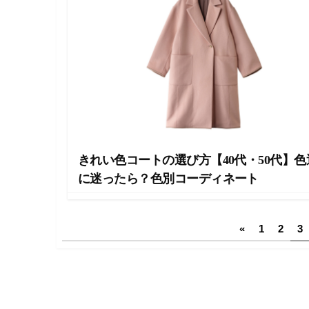
きれい色コートの選び方【40代・50代】色
に迷ったら？色別コーディネート
投
«
1
2
3
稿
の
ペ