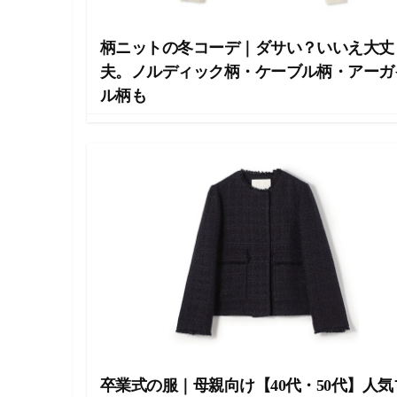
ラ
イ
フ
柄ニットの冬コーデ｜ダサい？いいえ大丈
ス
タ
夫。ノルディック柄・ケーブル柄・アーガ
イ
ル柄も
ル
メ
デ
ィ
ア
で
す
。
フ
ァ
ッ
シ
ョ
ン
・
メ
イ
卒業式の服｜母親向け【40代・50代】人気
ク