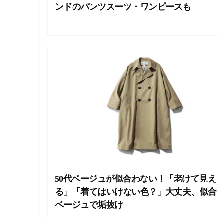
・
ンドのパンツスーツ・ワンピースも
ネ
イ
ル
・
ヘ
ア
ス
タ
イ
ル
・
ビ
ュ
ー
テ
ィ
ー
情
50代ベージュが似合わない！「老けて見え
報
を
る」「着てはいけない色？」大丈夫、似合
お
ベージュで垢抜け
届
け